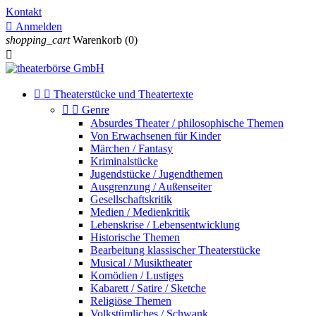
Kontakt

Anmelden
shopping_cart
Warenkorb
(0)



Theaterstücke und Theatertexte


Genre
Absurdes Theater / philosophische Themen
Von Erwachsenen für Kinder
Märchen / Fantasy
Kriminalstücke
Jugendstücke / Jugendthemen
Ausgrenzung / Außenseiter
Gesellschaftskritik
Medien / Medienkritik
Lebenskrise / Lebensentwicklung
Historische Themen
Bearbeitung klassischer Theaterstücke
Musical / Musiktheater
Komödien / Lustiges
Kabarett / Satire / Sketche
Religiöse Themen
Volkstümliches / Schwank