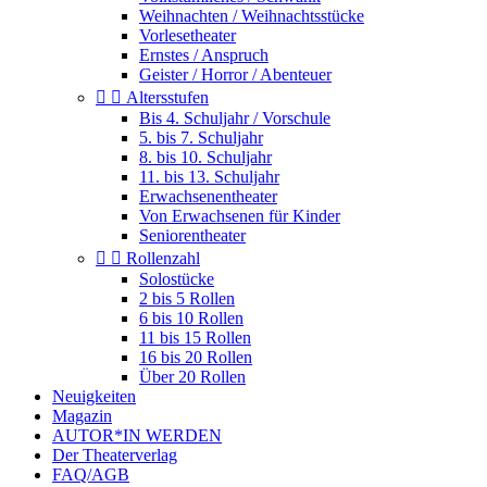
Weihnachten / Weihnachtsstücke
Vorlesetheater
Ernstes / Anspruch
Geister / Horror / Abenteuer


Altersstufen
Bis 4. Schuljahr / Vorschule
5. bis 7. Schuljahr
8. bis 10. Schuljahr
11. bis 13. Schuljahr
Erwachsenentheater
Von Erwachsenen für Kinder
Seniorentheater


Rollenzahl
Solostücke
2 bis 5 Rollen
6 bis 10 Rollen
11 bis 15 Rollen
16 bis 20 Rollen
Über 20 Rollen
Neuigkeiten
Magazin
AUTOR*IN WERDEN
Der Theaterverlag
FAQ/AGB