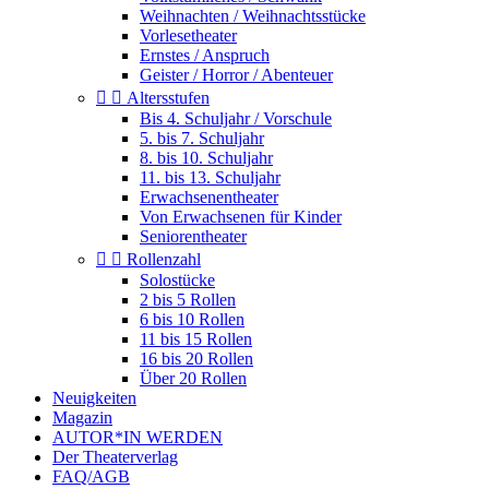
Weihnachten / Weihnachtsstücke
Vorlesetheater
Ernstes / Anspruch
Geister / Horror / Abenteuer


Altersstufen
Bis 4. Schuljahr / Vorschule
5. bis 7. Schuljahr
8. bis 10. Schuljahr
11. bis 13. Schuljahr
Erwachsenentheater
Von Erwachsenen für Kinder
Seniorentheater


Rollenzahl
Solostücke
2 bis 5 Rollen
6 bis 10 Rollen
11 bis 15 Rollen
16 bis 20 Rollen
Über 20 Rollen
Neuigkeiten
Magazin
AUTOR*IN WERDEN
Der Theaterverlag
FAQ/AGB