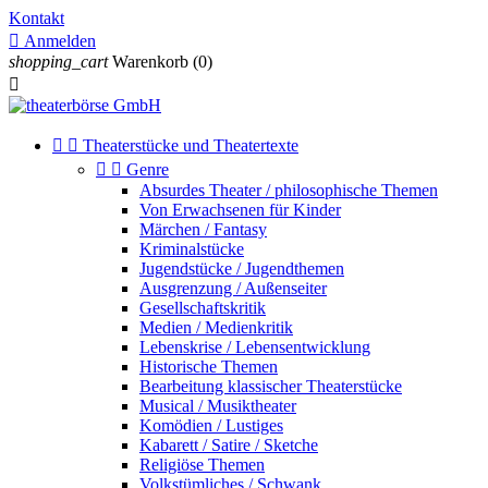
Kontakt

Anmelden
shopping_cart
Warenkorb
(0)



Theaterstücke und Theatertexte


Genre
Absurdes Theater / philosophische Themen
Von Erwachsenen für Kinder
Märchen / Fantasy
Kriminalstücke
Jugendstücke / Jugendthemen
Ausgrenzung / Außenseiter
Gesellschaftskritik
Medien / Medienkritik
Lebenskrise / Lebensentwicklung
Historische Themen
Bearbeitung klassischer Theaterstücke
Musical / Musiktheater
Komödien / Lustiges
Kabarett / Satire / Sketche
Religiöse Themen
Volkstümliches / Schwank