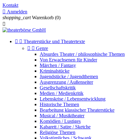
Kontakt

Anmelden
shopping_cart
Warenkorb
(0)



Theaterstücke und Theatertexte


Genre
Absurdes Theater / philosophische Themen
Von Erwachsenen für Kinder
Märchen / Fantasy
Kriminalstücke
Jugendstücke / Jugendthemen
Ausgrenzung / Außenseiter
Gesellschaftskritik
Medien / Medienkritik
Lebenskrise / Lebensentwicklung
Historische Themen
Bearbeitung klassischer Theaterstücke
Musical / Musiktheater
Komödien / Lustiges
Kabarett / Satire / Sketche
Religiöse Themen
Volkstümliches / Schwank