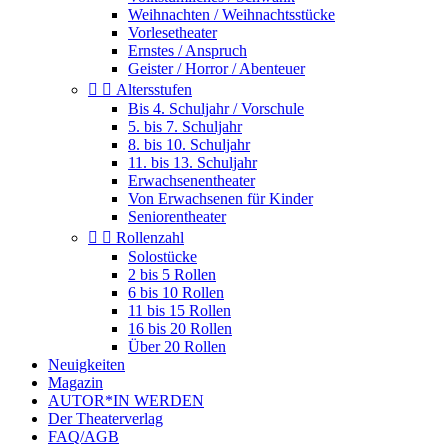
Weihnachten / Weihnachtsstücke
Vorlesetheater
Ernstes / Anspruch
Geister / Horror / Abenteuer


Altersstufen
Bis 4. Schuljahr / Vorschule
5. bis 7. Schuljahr
8. bis 10. Schuljahr
11. bis 13. Schuljahr
Erwachsenentheater
Von Erwachsenen für Kinder
Seniorentheater


Rollenzahl
Solostücke
2 bis 5 Rollen
6 bis 10 Rollen
11 bis 15 Rollen
16 bis 20 Rollen
Über 20 Rollen
Neuigkeiten
Magazin
AUTOR*IN WERDEN
Der Theaterverlag
FAQ/AGB