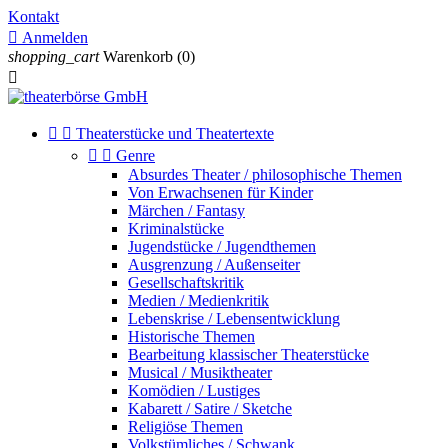
Kontakt

Anmelden
shopping_cart
Warenkorb
(0)



Theaterstücke und Theatertexte


Genre
Absurdes Theater / philosophische Themen
Von Erwachsenen für Kinder
Märchen / Fantasy
Kriminalstücke
Jugendstücke / Jugendthemen
Ausgrenzung / Außenseiter
Gesellschaftskritik
Medien / Medienkritik
Lebenskrise / Lebensentwicklung
Historische Themen
Bearbeitung klassischer Theaterstücke
Musical / Musiktheater
Komödien / Lustiges
Kabarett / Satire / Sketche
Religiöse Themen
Volkstümliches / Schwank