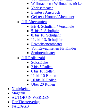
Weihnachten / Weihnachtsstücke
Vorlesetheater
Ernstes / Anspruch
Geister / Horror / Abenteuer


Altersstufen
Bis 4. Schuljahr / Vorschule
5. bis 7. Schuljahr
8. bis 10. Schuljahr
11. bis 13. Schuljahr
Erwachsenentheater
Von Erwachsenen für Kinder
Seniorentheater


Rollenzahl
Solostücke
2 bis 5 Rollen
6 bis 10 Rollen
11 bis 15 Rollen
16 bis 20 Rollen
Über 20 Rollen
Neuigkeiten
Magazin
AUTOR*IN WERDEN
Der Theaterverlag
FAQ/AGB