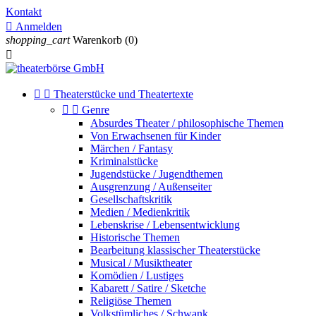
Kontakt

Anmelden
shopping_cart
Warenkorb
(0)



Theaterstücke und Theatertexte


Genre
Absurdes Theater / philosophische Themen
Von Erwachsenen für Kinder
Märchen / Fantasy
Kriminalstücke
Jugendstücke / Jugendthemen
Ausgrenzung / Außenseiter
Gesellschaftskritik
Medien / Medienkritik
Lebenskrise / Lebensentwicklung
Historische Themen
Bearbeitung klassischer Theaterstücke
Musical / Musiktheater
Komödien / Lustiges
Kabarett / Satire / Sketche
Religiöse Themen
Volkstümliches / Schwank