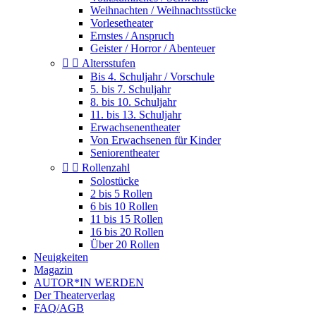
Weihnachten / Weihnachtsstücke
Vorlesetheater
Ernstes / Anspruch
Geister / Horror / Abenteuer


Altersstufen
Bis 4. Schuljahr / Vorschule
5. bis 7. Schuljahr
8. bis 10. Schuljahr
11. bis 13. Schuljahr
Erwachsenentheater
Von Erwachsenen für Kinder
Seniorentheater


Rollenzahl
Solostücke
2 bis 5 Rollen
6 bis 10 Rollen
11 bis 15 Rollen
16 bis 20 Rollen
Über 20 Rollen
Neuigkeiten
Magazin
AUTOR*IN WERDEN
Der Theaterverlag
FAQ/AGB