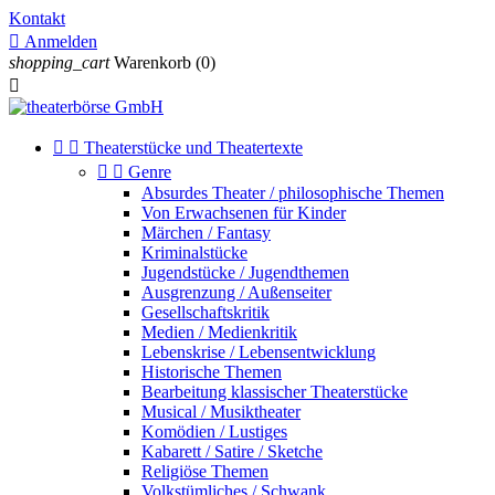
Kontakt

Anmelden
shopping_cart
Warenkorb
(0)



Theaterstücke und Theatertexte


Genre
Absurdes Theater / philosophische Themen
Von Erwachsenen für Kinder
Märchen / Fantasy
Kriminalstücke
Jugendstücke / Jugendthemen
Ausgrenzung / Außenseiter
Gesellschaftskritik
Medien / Medienkritik
Lebenskrise / Lebensentwicklung
Historische Themen
Bearbeitung klassischer Theaterstücke
Musical / Musiktheater
Komödien / Lustiges
Kabarett / Satire / Sketche
Religiöse Themen
Volkstümliches / Schwank