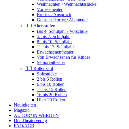
Weihnachten / Weihnachtsstücke
Vorlesetheater
Ernstes / Anspruch
Geister / Horror / Abenteuer


Altersstufen
Bis 4. Schuljahr / Vorschule
5. bis 7. Schuljahr
8. bis 10. Schuljahr
11. bis 13. Schuljahr
Erwachsenentheater
Von Erwachsenen für Kinder
Seniorentheater


Rollenzahl
Solostücke
2 bis 5 Rollen
6 bis 10 Rollen
11 bis 15 Rollen
16 bis 20 Rollen
Über 20 Rollen
Neuigkeiten
Magazin
AUTOR*IN WERDEN
Der Theaterverlag
FAQ/AGB