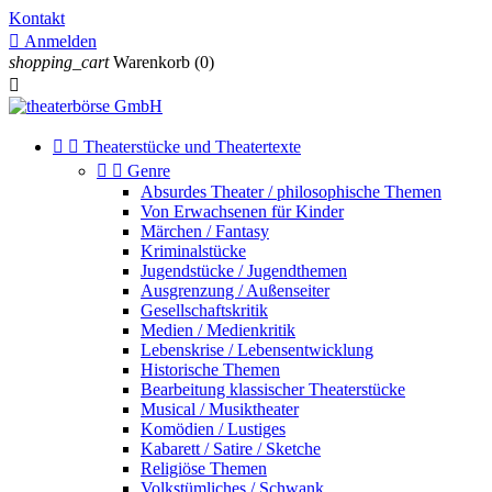
Kontakt

Anmelden
shopping_cart
Warenkorb
(0)



Theaterstücke und Theatertexte


Genre
Absurdes Theater / philosophische Themen
Von Erwachsenen für Kinder
Märchen / Fantasy
Kriminalstücke
Jugendstücke / Jugendthemen
Ausgrenzung / Außenseiter
Gesellschaftskritik
Medien / Medienkritik
Lebenskrise / Lebensentwicklung
Historische Themen
Bearbeitung klassischer Theaterstücke
Musical / Musiktheater
Komödien / Lustiges
Kabarett / Satire / Sketche
Religiöse Themen
Volkstümliches / Schwank