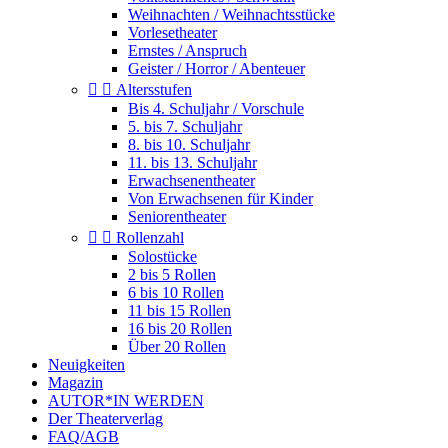
Weihnachten / Weihnachtsstücke
Vorlesetheater
Ernstes / Anspruch
Geister / Horror / Abenteuer


Altersstufen
Bis 4. Schuljahr / Vorschule
5. bis 7. Schuljahr
8. bis 10. Schuljahr
11. bis 13. Schuljahr
Erwachsenentheater
Von Erwachsenen für Kinder
Seniorentheater


Rollenzahl
Solostücke
2 bis 5 Rollen
6 bis 10 Rollen
11 bis 15 Rollen
16 bis 20 Rollen
Über 20 Rollen
Neuigkeiten
Magazin
AUTOR*IN WERDEN
Der Theaterverlag
FAQ/AGB