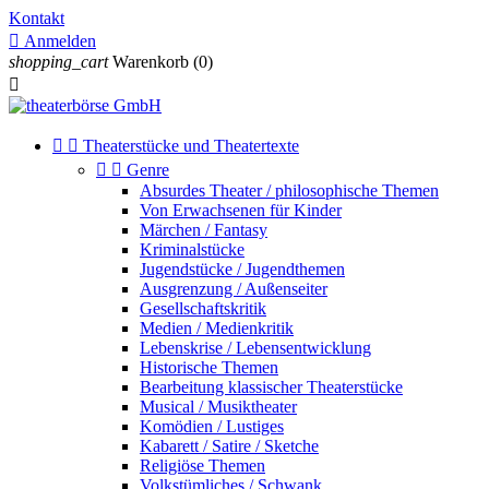
Kontakt

Anmelden
shopping_cart
Warenkorb
(0)



Theaterstücke und Theatertexte


Genre
Absurdes Theater / philosophische Themen
Von Erwachsenen für Kinder
Märchen / Fantasy
Kriminalstücke
Jugendstücke / Jugendthemen
Ausgrenzung / Außenseiter
Gesellschaftskritik
Medien / Medienkritik
Lebenskrise / Lebensentwicklung
Historische Themen
Bearbeitung klassischer Theaterstücke
Musical / Musiktheater
Komödien / Lustiges
Kabarett / Satire / Sketche
Religiöse Themen
Volkstümliches / Schwank