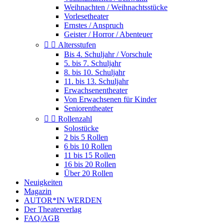
Weihnachten / Weihnachtsstücke
Vorlesetheater
Ernstes / Anspruch
Geister / Horror / Abenteuer


Altersstufen
Bis 4. Schuljahr / Vorschule
5. bis 7. Schuljahr
8. bis 10. Schuljahr
11. bis 13. Schuljahr
Erwachsenentheater
Von Erwachsenen für Kinder
Seniorentheater


Rollenzahl
Solostücke
2 bis 5 Rollen
6 bis 10 Rollen
11 bis 15 Rollen
16 bis 20 Rollen
Über 20 Rollen
Neuigkeiten
Magazin
AUTOR*IN WERDEN
Der Theaterverlag
FAQ/AGB