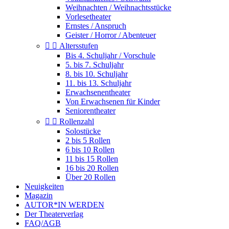
Weihnachten / Weihnachtsstücke
Vorlesetheater
Ernstes / Anspruch
Geister / Horror / Abenteuer


Altersstufen
Bis 4. Schuljahr / Vorschule
5. bis 7. Schuljahr
8. bis 10. Schuljahr
11. bis 13. Schuljahr
Erwachsenentheater
Von Erwachsenen für Kinder
Seniorentheater


Rollenzahl
Solostücke
2 bis 5 Rollen
6 bis 10 Rollen
11 bis 15 Rollen
16 bis 20 Rollen
Über 20 Rollen
Neuigkeiten
Magazin
AUTOR*IN WERDEN
Der Theaterverlag
FAQ/AGB