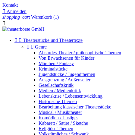
Kontakt

Anmelden
shopping_cart
Warenkorb
(1)



Theaterstücke und Theatertexte


Genre
Absurdes Theater / philosophische Themen
Von Erwachsenen für Kinder
Märchen / Fantasy
Kriminalstücke
Jugendstücke / Jugendthemen
Ausgrenzung / Außenseiter
Gesellschaftskritik
Medien / Medienkritik
Lebenskrise / Lebensentwicklung
Historische Themen
Bearbeitung klassischer Theaterstücke
Musical / Musiktheater
Komödien / Lustiges
Kabarett / Satire / Sketche
Religiöse Themen
Volkstümliches / Schwank