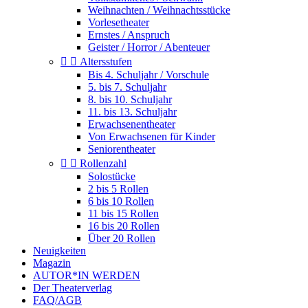
Weihnachten / Weihnachtsstücke
Vorlesetheater
Ernstes / Anspruch
Geister / Horror / Abenteuer


Altersstufen
Bis 4. Schuljahr / Vorschule
5. bis 7. Schuljahr
8. bis 10. Schuljahr
11. bis 13. Schuljahr
Erwachsenentheater
Von Erwachsenen für Kinder
Seniorentheater


Rollenzahl
Solostücke
2 bis 5 Rollen
6 bis 10 Rollen
11 bis 15 Rollen
16 bis 20 Rollen
Über 20 Rollen
Neuigkeiten
Magazin
AUTOR*IN WERDEN
Der Theaterverlag
FAQ/AGB