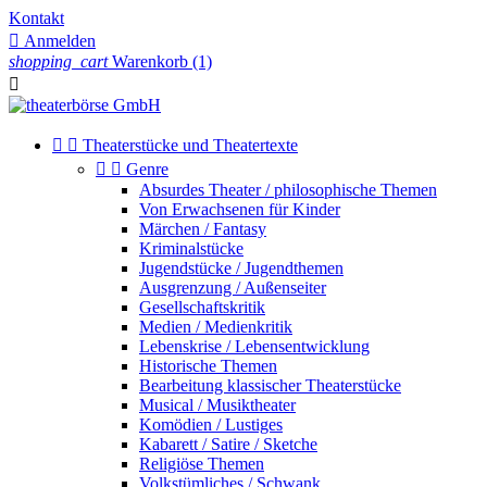
Kontakt

Anmelden
shopping_cart
Warenkorb
(1)



Theaterstücke und Theatertexte


Genre
Absurdes Theater / philosophische Themen
Von Erwachsenen für Kinder
Märchen / Fantasy
Kriminalstücke
Jugendstücke / Jugendthemen
Ausgrenzung / Außenseiter
Gesellschaftskritik
Medien / Medienkritik
Lebenskrise / Lebensentwicklung
Historische Themen
Bearbeitung klassischer Theaterstücke
Musical / Musiktheater
Komödien / Lustiges
Kabarett / Satire / Sketche
Religiöse Themen
Volkstümliches / Schwank