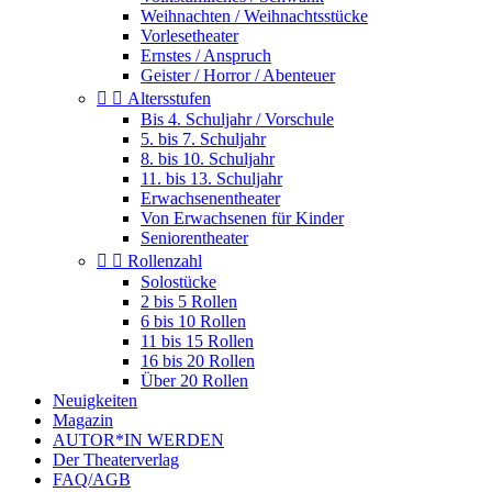
Weihnachten / Weihnachtsstücke
Vorlesetheater
Ernstes / Anspruch
Geister / Horror / Abenteuer


Altersstufen
Bis 4. Schuljahr / Vorschule
5. bis 7. Schuljahr
8. bis 10. Schuljahr
11. bis 13. Schuljahr
Erwachsenentheater
Von Erwachsenen für Kinder
Seniorentheater


Rollenzahl
Solostücke
2 bis 5 Rollen
6 bis 10 Rollen
11 bis 15 Rollen
16 bis 20 Rollen
Über 20 Rollen
Neuigkeiten
Magazin
AUTOR*IN WERDEN
Der Theaterverlag
FAQ/AGB