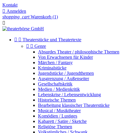
Kontakt

Anmelden
shopping_cart
Warenkorb
(1)



Theaterstücke und Theatertexte


Genre
Absurdes Theater / philosophische Themen
Von Erwachsenen für Kinder
Märchen / Fantasy
Kriminalstücke
Jugendstücke / Jugendthemen
Ausgrenzung / Außenseiter
Gesellschaftskritik
Medien / Medienkritik
Lebenskrise / Lebensentwicklung
Historische Themen
Bearbeitung klassischer Theaterstücke
Musical / Musiktheater
Komödien / Lustiges
Kabarett / Satire / Sketche
Religiöse Themen
Volkstümliches / Schwank