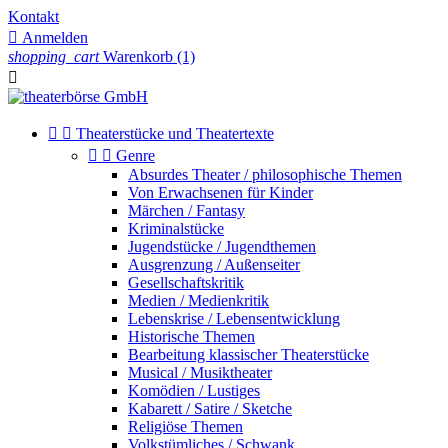
Kontakt

Anmelden
shopping_cart
Warenkorb
(1)



Theaterstücke und Theatertexte


Genre
Absurdes Theater / philosophische Themen
Von Erwachsenen für Kinder
Märchen / Fantasy
Kriminalstücke
Jugendstücke / Jugendthemen
Ausgrenzung / Außenseiter
Gesellschaftskritik
Medien / Medienkritik
Lebenskrise / Lebensentwicklung
Historische Themen
Bearbeitung klassischer Theaterstücke
Musical / Musiktheater
Komödien / Lustiges
Kabarett / Satire / Sketche
Religiöse Themen
Volkstümliches / Schwank