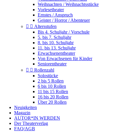
Weihnachten / Weihnachtsstücke
Vorlesetheater
Ernstes / Anspruch
Geister / Horror / Abenteuer


Altersstufen
Bis 4. Schuljahr / Vorschule
5. bis 7. Schuljahr
8. bis 10. Schuljahr
11. bis 13. Schuljahr
Erwachsenentheater
Von Erwachsenen für Kinder
Seniorentheater


Rollenzahl
Solostücke
2 bis 5 Rollen
6 bis 10 Rollen
11 bis 15 Rollen
16 bis 20 Rollen
Über 20 Rollen
Neuigkeiten
Magazin
AUTOR*IN WERDEN
Der Theaterverlag
FAQ/AGB