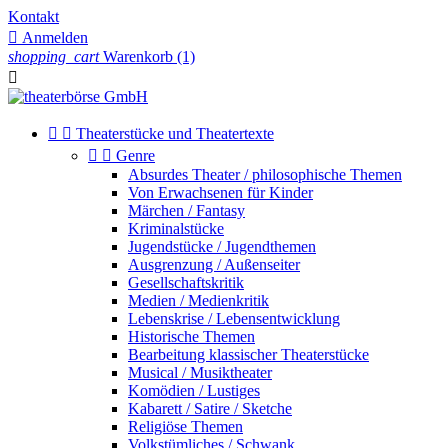
Kontakt

Anmelden
shopping_cart
Warenkorb
(1)



Theaterstücke und Theatertexte


Genre
Absurdes Theater / philosophische Themen
Von Erwachsenen für Kinder
Märchen / Fantasy
Kriminalstücke
Jugendstücke / Jugendthemen
Ausgrenzung / Außenseiter
Gesellschaftskritik
Medien / Medienkritik
Lebenskrise / Lebensentwicklung
Historische Themen
Bearbeitung klassischer Theaterstücke
Musical / Musiktheater
Komödien / Lustiges
Kabarett / Satire / Sketche
Religiöse Themen
Volkstümliches / Schwank