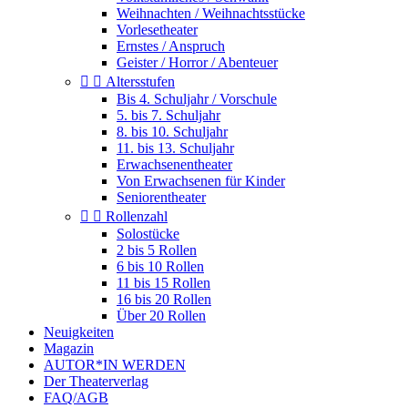
Weihnachten / Weihnachtsstücke
Vorlesetheater
Ernstes / Anspruch
Geister / Horror / Abenteuer


Altersstufen
Bis 4. Schuljahr / Vorschule
5. bis 7. Schuljahr
8. bis 10. Schuljahr
11. bis 13. Schuljahr
Erwachsenentheater
Von Erwachsenen für Kinder
Seniorentheater


Rollenzahl
Solostücke
2 bis 5 Rollen
6 bis 10 Rollen
11 bis 15 Rollen
16 bis 20 Rollen
Über 20 Rollen
Neuigkeiten
Magazin
AUTOR*IN WERDEN
Der Theaterverlag
FAQ/AGB