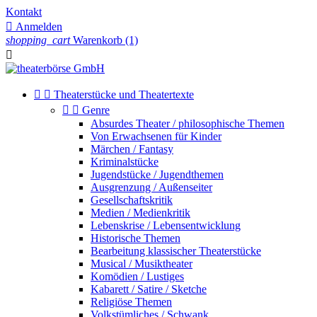
Kontakt

Anmelden
shopping_cart
Warenkorb
(1)



Theaterstücke und Theatertexte


Genre
Absurdes Theater / philosophische Themen
Von Erwachsenen für Kinder
Märchen / Fantasy
Kriminalstücke
Jugendstücke / Jugendthemen
Ausgrenzung / Außenseiter
Gesellschaftskritik
Medien / Medienkritik
Lebenskrise / Lebensentwicklung
Historische Themen
Bearbeitung klassischer Theaterstücke
Musical / Musiktheater
Komödien / Lustiges
Kabarett / Satire / Sketche
Religiöse Themen
Volkstümliches / Schwank