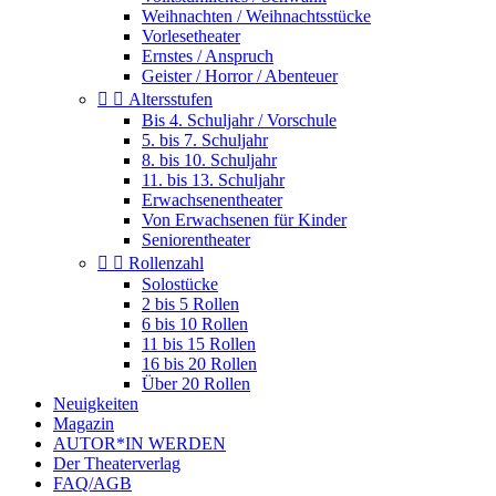
Weihnachten / Weihnachtsstücke
Vorlesetheater
Ernstes / Anspruch
Geister / Horror / Abenteuer


Altersstufen
Bis 4. Schuljahr / Vorschule
5. bis 7. Schuljahr
8. bis 10. Schuljahr
11. bis 13. Schuljahr
Erwachsenentheater
Von Erwachsenen für Kinder
Seniorentheater


Rollenzahl
Solostücke
2 bis 5 Rollen
6 bis 10 Rollen
11 bis 15 Rollen
16 bis 20 Rollen
Über 20 Rollen
Neuigkeiten
Magazin
AUTOR*IN WERDEN
Der Theaterverlag
FAQ/AGB