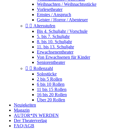
Weihnachten / Weihnachtsstücke
Vorlesetheater
Ernstes / Anspruch
Geister / Horror / Abenteuer


Altersstufen
Bis 4. Schuljahr / Vorschule
5. bis 7. Schuljahr
8. bis 10. Schuljahr
11. bis 13. Schuljahr
Erwachsenentheater
Von Erwachsenen für Kinder
Seniorentheater


Rollenzahl
Solostücke
2 bis 5 Rollen
6 bis 10 Rollen
11 bis 15 Rollen
16 bis 20 Rollen
Über 20 Rollen
Neuigkeiten
Magazin
AUTOR*IN WERDEN
Der Theaterverlag
FAQ/AGB