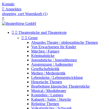
Kontakt

Anmelden
shopping_cart
Warenkorb
(1)



Theaterstücke und Theatertexte


Genre
Absurdes Theater / philosophische Themen
Von Erwachsenen für Kinder
Märchen / Fantasy
Kriminalstücke
Jugendstücke / Jugendthemen
Ausgrenzung / Außenseiter
Gesellschaftskritik
Medien / Medienkritik
Lebenskrise / Lebensentwicklung
Historische Themen
Bearbeitung klassischer Theaterstücke
Musical / Musiktheater
Komödien / Lustiges
Kabarett / Satire / Sketche
Religiöse Themen
Volkstümliches / Schwank