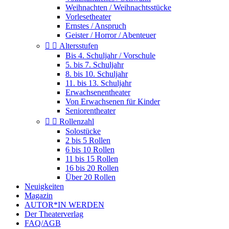
Weihnachten / Weihnachtsstücke
Vorlesetheater
Ernstes / Anspruch
Geister / Horror / Abenteuer


Altersstufen
Bis 4. Schuljahr / Vorschule
5. bis 7. Schuljahr
8. bis 10. Schuljahr
11. bis 13. Schuljahr
Erwachsenentheater
Von Erwachsenen für Kinder
Seniorentheater


Rollenzahl
Solostücke
2 bis 5 Rollen
6 bis 10 Rollen
11 bis 15 Rollen
16 bis 20 Rollen
Über 20 Rollen
Neuigkeiten
Magazin
AUTOR*IN WERDEN
Der Theaterverlag
FAQ/AGB