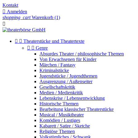
Kontakt

Anmelden
shopping_cart
Warenkorb
(1)



Theaterstücke und Theatertexte


Genre
Absurdes Theater / philosophische Themen
Von Erwachsenen für Kinder
Märchen / Fantasy
Kriminalstücke
Jugendstücke / Jugendthemen
Ausgrenzung / Außenseiter
Gesellschaftskritik
Medien / Medienkritik
Lebenskrise / Lebensentwicklung
Historische Themen
Bearbeitung klassischer Theaterstücke
Musical / Musiktheater
Komödien / Lustiges
Kabarett / Satire / Sketche
Religiöse Themen
Volkstümliches / Schwank