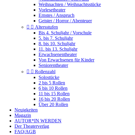
Weihnachten / Weihnachtsstücke
Vorlesetheater
Ernstes / Anspruch
Geister / Horror / Abenteuer


Altersstufen
Bis 4. Schuljahr / Vorschule
5. bis 7. Schuljahr
8. bis 10. Schuljahr
11. bis 13. Schuljahr
Erwachsenentheater
Von Erwachsenen für Kinder
Seniorentheater


Rollenzahl
Solostücke
2 bis 5 Rollen
6 bis 10 Rollen
11 bis 15 Rollen
16 bis 20 Rollen
Über 20 Rollen
Neuigkeiten
Magazin
AUTOR*IN WERDEN
Der Theaterverlag
FAQ/AGB