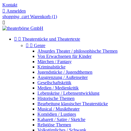
Kontakt

Anmelden
shopping_cart
Warenkorb
(1)



Theaterstücke und Theatertexte


Genre
Absurdes Theater / philosophische Themen
Von Erwachsenen für Kinder
Märchen / Fantasy
Kriminalstücke
Jugendstücke / Jugendthemen
Ausgrenzung / Außenseiter
Gesellschaftskritik
Medien / Medienkritik
Lebenskrise / Lebensentwicklung
Historische Themen
Bearbeitung klassischer Theaterstücke
Musical / Musiktheater
Komödien / Lustiges
Kabarett / Satire / Sketche
Religiöse Themen
Volkstümliches / Schwank