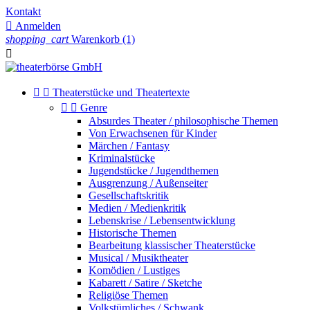
Kontakt

Anmelden
shopping_cart
Warenkorb
(1)



Theaterstücke und Theatertexte


Genre
Absurdes Theater / philosophische Themen
Von Erwachsenen für Kinder
Märchen / Fantasy
Kriminalstücke
Jugendstücke / Jugendthemen
Ausgrenzung / Außenseiter
Gesellschaftskritik
Medien / Medienkritik
Lebenskrise / Lebensentwicklung
Historische Themen
Bearbeitung klassischer Theaterstücke
Musical / Musiktheater
Komödien / Lustiges
Kabarett / Satire / Sketche
Religiöse Themen
Volkstümliches / Schwank