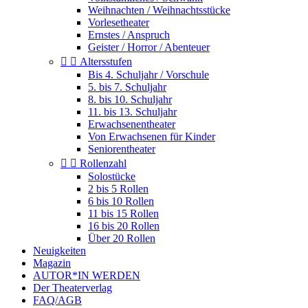
Weihnachten / Weihnachtsstücke
Vorlesetheater
Ernstes / Anspruch
Geister / Horror / Abenteuer


Altersstufen
Bis 4. Schuljahr / Vorschule
5. bis 7. Schuljahr
8. bis 10. Schuljahr
11. bis 13. Schuljahr
Erwachsenentheater
Von Erwachsenen für Kinder
Seniorentheater


Rollenzahl
Solostücke
2 bis 5 Rollen
6 bis 10 Rollen
11 bis 15 Rollen
16 bis 20 Rollen
Über 20 Rollen
Neuigkeiten
Magazin
AUTOR*IN WERDEN
Der Theaterverlag
FAQ/AGB