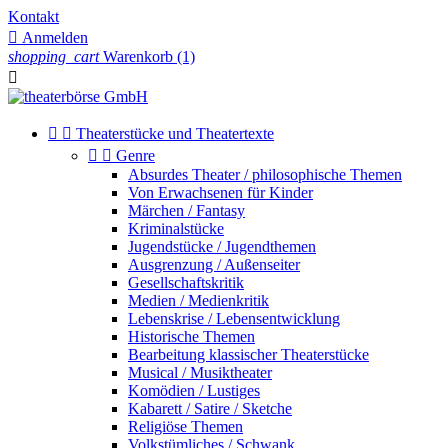
Kontakt

Anmelden
shopping_cart
Warenkorb
(1)



Theaterstücke und Theatertexte


Genre
Absurdes Theater / philosophische Themen
Von Erwachsenen für Kinder
Märchen / Fantasy
Kriminalstücke
Jugendstücke / Jugendthemen
Ausgrenzung / Außenseiter
Gesellschaftskritik
Medien / Medienkritik
Lebenskrise / Lebensentwicklung
Historische Themen
Bearbeitung klassischer Theaterstücke
Musical / Musiktheater
Komödien / Lustiges
Kabarett / Satire / Sketche
Religiöse Themen
Volkstümliches / Schwank