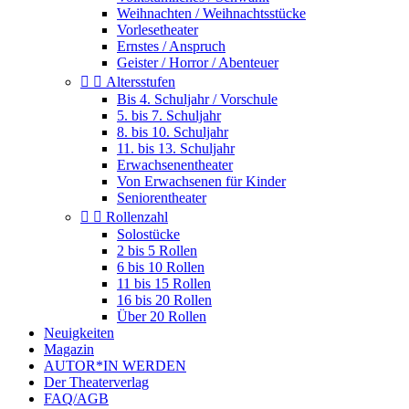
Weihnachten / Weihnachtsstücke
Vorlesetheater
Ernstes / Anspruch
Geister / Horror / Abenteuer


Altersstufen
Bis 4. Schuljahr / Vorschule
5. bis 7. Schuljahr
8. bis 10. Schuljahr
11. bis 13. Schuljahr
Erwachsenentheater
Von Erwachsenen für Kinder
Seniorentheater


Rollenzahl
Solostücke
2 bis 5 Rollen
6 bis 10 Rollen
11 bis 15 Rollen
16 bis 20 Rollen
Über 20 Rollen
Neuigkeiten
Magazin
AUTOR*IN WERDEN
Der Theaterverlag
FAQ/AGB