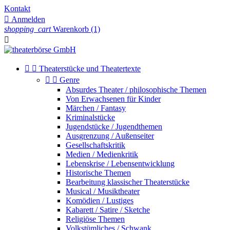
Kontakt

Anmelden
shopping_cart
Warenkorb
(1)



Theaterstücke und Theatertexte


Genre
Absurdes Theater / philosophische Themen
Von Erwachsenen für Kinder
Märchen / Fantasy
Kriminalstücke
Jugendstücke / Jugendthemen
Ausgrenzung / Außenseiter
Gesellschaftskritik
Medien / Medienkritik
Lebenskrise / Lebensentwicklung
Historische Themen
Bearbeitung klassischer Theaterstücke
Musical / Musiktheater
Komödien / Lustiges
Kabarett / Satire / Sketche
Religiöse Themen
Volkstümliches / Schwank