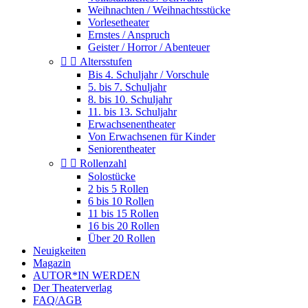
Weihnachten / Weihnachtsstücke
Vorlesetheater
Ernstes / Anspruch
Geister / Horror / Abenteuer


Altersstufen
Bis 4. Schuljahr / Vorschule
5. bis 7. Schuljahr
8. bis 10. Schuljahr
11. bis 13. Schuljahr
Erwachsenentheater
Von Erwachsenen für Kinder
Seniorentheater


Rollenzahl
Solostücke
2 bis 5 Rollen
6 bis 10 Rollen
11 bis 15 Rollen
16 bis 20 Rollen
Über 20 Rollen
Neuigkeiten
Magazin
AUTOR*IN WERDEN
Der Theaterverlag
FAQ/AGB