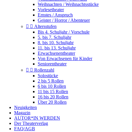
Weihnachten / Weihnachtsstücke
Vorlesetheater
Ernstes / Anspruch
Geister / Horror / Abenteuer


Altersstufen
Bis 4. Schuljahr / Vorschule
5. bis 7. Schuljahr
8. bis 10. Schuljahr
11. bis 13. Schuljahr
Erwachsenentheater
Von Erwachsenen für Kinder
Seniorentheater


Rollenzahl
Solostücke
2 bis 5 Rollen
6 bis 10 Rollen
11 bis 15 Rollen
16 bis 20 Rollen
Über 20 Rollen
Neuigkeiten
Magazin
AUTOR*IN WERDEN
Der Theaterverlag
FAQ/AGB