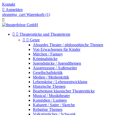
Kontakt

Anmelden
shopping_cart
Warenkorb
(1)



Theaterstücke und Theatertexte


Genre
Absurdes Theater / philosophische Themen
Von Erwachsenen für Kinder
Märchen / Fantasy
Kriminalstücke
Jugendstücke / Jugendthemen
Ausgrenzung / Außenseiter
Gesellschaftskritik
Medien / Medienkritik
Lebenskrise / Lebensentwicklung
Historische Themen
Bearbeitung klassischer Theaterstücke
Musical / Musiktheater
Komödien / Lustiges
Kabarett / Satire / Sketche
Religiöse Themen
Volkstümliches / Schwank