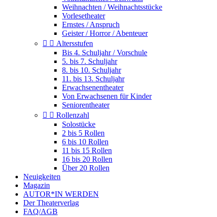
Weihnachten / Weihnachtsstücke
Vorlesetheater
Ernstes / Anspruch
Geister / Horror / Abenteuer


Altersstufen
Bis 4. Schuljahr / Vorschule
5. bis 7. Schuljahr
8. bis 10. Schuljahr
11. bis 13. Schuljahr
Erwachsenentheater
Von Erwachsenen für Kinder
Seniorentheater


Rollenzahl
Solostücke
2 bis 5 Rollen
6 bis 10 Rollen
11 bis 15 Rollen
16 bis 20 Rollen
Über 20 Rollen
Neuigkeiten
Magazin
AUTOR*IN WERDEN
Der Theaterverlag
FAQ/AGB