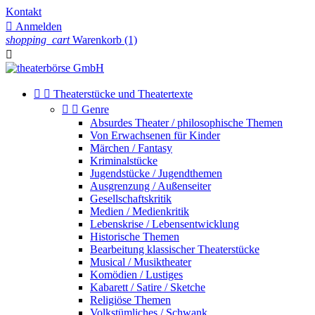
Kontakt

Anmelden
shopping_cart
Warenkorb
(1)



Theaterstücke und Theatertexte


Genre
Absurdes Theater / philosophische Themen
Von Erwachsenen für Kinder
Märchen / Fantasy
Kriminalstücke
Jugendstücke / Jugendthemen
Ausgrenzung / Außenseiter
Gesellschaftskritik
Medien / Medienkritik
Lebenskrise / Lebensentwicklung
Historische Themen
Bearbeitung klassischer Theaterstücke
Musical / Musiktheater
Komödien / Lustiges
Kabarett / Satire / Sketche
Religiöse Themen
Volkstümliches / Schwank