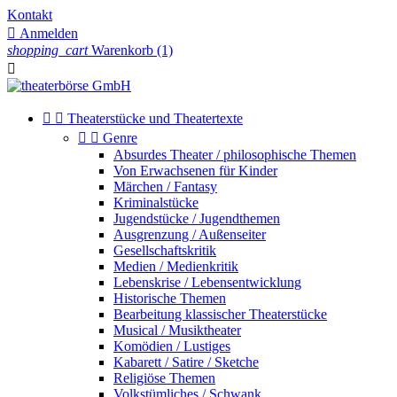
Kontakt

Anmelden
shopping_cart
Warenkorb
(1)



Theaterstücke und Theatertexte


Genre
Absurdes Theater / philosophische Themen
Von Erwachsenen für Kinder
Märchen / Fantasy
Kriminalstücke
Jugendstücke / Jugendthemen
Ausgrenzung / Außenseiter
Gesellschaftskritik
Medien / Medienkritik
Lebenskrise / Lebensentwicklung
Historische Themen
Bearbeitung klassischer Theaterstücke
Musical / Musiktheater
Komödien / Lustiges
Kabarett / Satire / Sketche
Religiöse Themen
Volkstümliches / Schwank