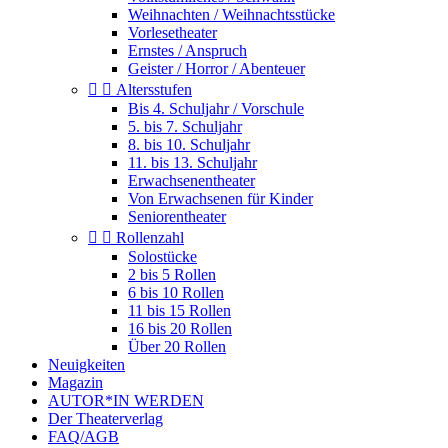
Weihnachten / Weihnachtsstücke
Vorlesetheater
Ernstes / Anspruch
Geister / Horror / Abenteuer


Altersstufen
Bis 4. Schuljahr / Vorschule
5. bis 7. Schuljahr
8. bis 10. Schuljahr
11. bis 13. Schuljahr
Erwachsenentheater
Von Erwachsenen für Kinder
Seniorentheater


Rollenzahl
Solostücke
2 bis 5 Rollen
6 bis 10 Rollen
11 bis 15 Rollen
16 bis 20 Rollen
Über 20 Rollen
Neuigkeiten
Magazin
AUTOR*IN WERDEN
Der Theaterverlag
FAQ/AGB