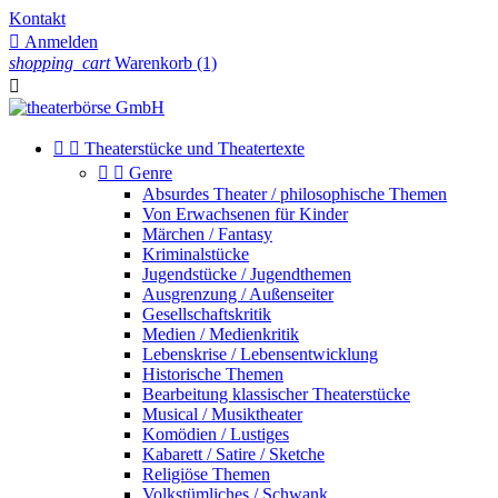
Kontakt

Anmelden
shopping_cart
Warenkorb
(1)



Theaterstücke und Theatertexte


Genre
Absurdes Theater / philosophische Themen
Von Erwachsenen für Kinder
Märchen / Fantasy
Kriminalstücke
Jugendstücke / Jugendthemen
Ausgrenzung / Außenseiter
Gesellschaftskritik
Medien / Medienkritik
Lebenskrise / Lebensentwicklung
Historische Themen
Bearbeitung klassischer Theaterstücke
Musical / Musiktheater
Komödien / Lustiges
Kabarett / Satire / Sketche
Religiöse Themen
Volkstümliches / Schwank