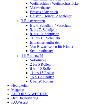
Weihnachten / Weihnachtsstücke
Vorlesetheater
Ernstes / Anspruch
Geister / Horror / Abenteuer


Altersstufen
Bis 4. Schuljahr / Vorschule
5. bis 7. Schuljahr
8. bis 10. Schuljahr
11. bis 13. Schuljahr
Erwachsenentheater
Von Erwachsenen für Kinder
Seniorentheater


Rollenzahl
Solostücke
2 bis 5 Rollen
6 bis 10 Rollen
11 bis 15 Rollen
16 bis 20 Rollen
Über 20 Rollen
Neuigkeiten
Magazin
AUTOR*IN WERDEN
Der Theaterverlag
FAQ/AGB