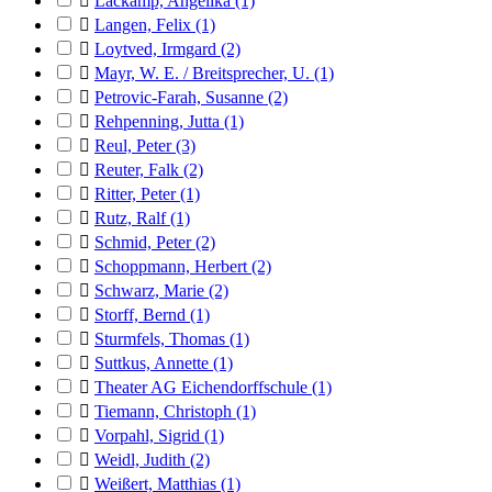

Lackamp, Angelika
(1)

Langen, Felix
(1)

Loytved, Irmgard
(2)

Mayr, W. E. / Breitsprecher, U.
(1)

Petrovic-Farah, Susanne
(2)

Rehpenning, Jutta
(1)

Reul, Peter
(3)

Reuter, Falk
(2)

Ritter, Peter
(1)

Rutz, Ralf
(1)

Schmid, Peter
(2)

Schoppmann, Herbert
(2)

Schwarz, Marie
(2)

Storff, Bernd
(1)

Sturmfels, Thomas
(1)

Suttkus, Annette
(1)

Theater AG Eichendorffschule
(1)

Tiemann, Christoph
(1)

Vorpahl, Sigrid
(1)

Weidl, Judith
(2)

Weißert, Matthias
(1)