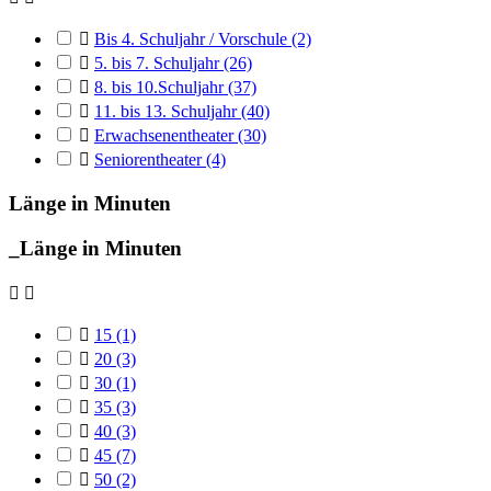

Bis 4. Schuljahr / Vorschule
(2)

5. bis 7. Schuljahr
(26)

8. bis 10.Schuljahr
(37)

11. bis 13. Schuljahr
(40)

Erwachsenentheater
(30)

Seniorentheater
(4)
Länge in Minuten
_Länge in Minuten



15
(1)

20
(3)

30
(1)

35
(3)

40
(3)

45
(7)

50
(2)