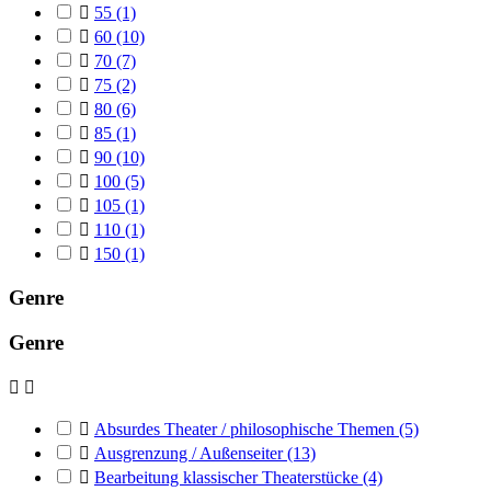

55
(1)

60
(10)

70
(7)

75
(2)

80
(6)

85
(1)

90
(10)

100
(5)

105
(1)

110
(1)

150
(1)
Genre
Genre



Absurdes Theater / philosophische Themen
(5)

Ausgrenzung / Außenseiter
(13)

Bearbeitung klassischer Theaterstücke
(4)