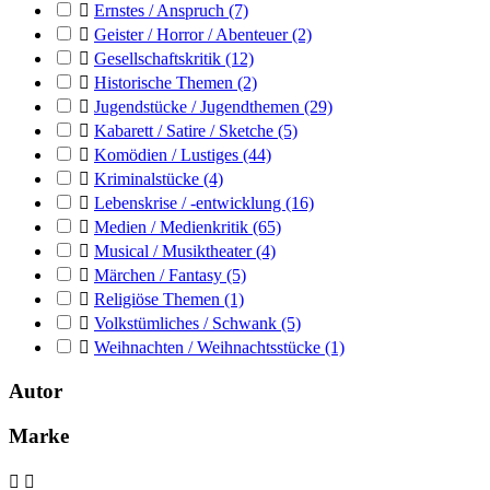

Ernstes / Anspruch
(7)

Geister / Horror / Abenteuer
(2)

Gesellschaftskritik
(12)

Historische Themen
(2)

Jugendstücke / Jugendthemen
(29)

Kabarett / Satire / Sketche
(5)

Komödien / Lustiges
(44)

Kriminalstücke
(4)

Lebenskrise / -entwicklung
(16)

Medien / Medienkritik
(65)

Musical / Musiktheater
(4)

Märchen / Fantasy
(5)

Religiöse Themen
(1)

Volkstümliches / Schwank
(5)

Weihnachten / Weihnachtsstücke
(1)
Autor
Marke

