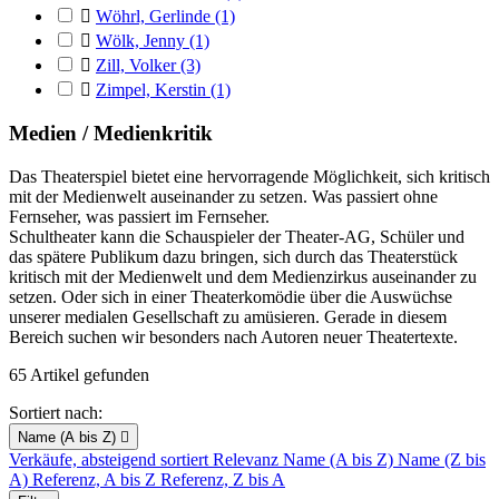

Wöhrl, Gerlinde
(1)

Wölk, Jenny
(1)

Zill, Volker
(3)

Zimpel, Kerstin
(1)
Medien / Medienkritik
Das Theaterspiel bietet eine hervorragende Möglichkeit, sich kritisch
mit der Medienwelt auseinander zu setzen. Was passiert ohne
Fernseher, was passiert im Fernseher.
Schultheater kann die Schauspieler der Theater-AG, Schüler und
das spätere Publikum dazu bringen, sich durch das Theaterstück
kritisch mit der Medienwelt und dem Medienzirkus auseinander zu
setzen. Oder sich in einer Theaterkomödie über die Auswüchse
unserer medialen Gesellschaft zu amüsieren. Gerade in diesem
Bereich suchen wir besonders nach Autoren neuer Theatertexte.
65 Artikel gefunden
Sortiert nach:
Name (A bis Z)

Verkäufe, absteigend sortiert
Relevanz
Name (A bis Z)
Name (Z bis
A)
Referenz, A bis Z
Referenz, Z bis A