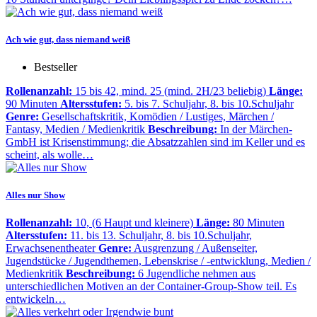
Ach wie gut, dass niemand weiß
Bestseller
Rollenanzahl:
15 bis 42, mind. 25 (mind. 2H/23 beliebig)
Länge:
90 Minuten
Altersstufen:
5. bis 7. Schuljahr, 8. bis 10.Schuljahr
Genre:
Gesellschaftskritik, Komödien / Lustiges, Märchen /
Fantasy, Medien / Medienkritik
Beschreibung:
In der Märchen-
GmbH ist Krisenstimmung; die Absatzzahlen sind im Keller und es
scheint, als wolle…
Alles nur Show
Rollenanzahl:
10, (6 Haupt und kleinere)
Länge:
80 Minuten
Altersstufen:
11. bis 13. Schuljahr, 8. bis 10.Schuljahr,
Erwachsenentheater
Genre:
Ausgrenzung / Außenseiter,
Jugendstücke / Jugendthemen, Lebenskrise / -entwicklung, Medien /
Medienkritik
Beschreibung:
6 Jugendliche nehmen aus
unterschiedlichen Motiven an der Container-Group-Show teil. Es
entwickeln…