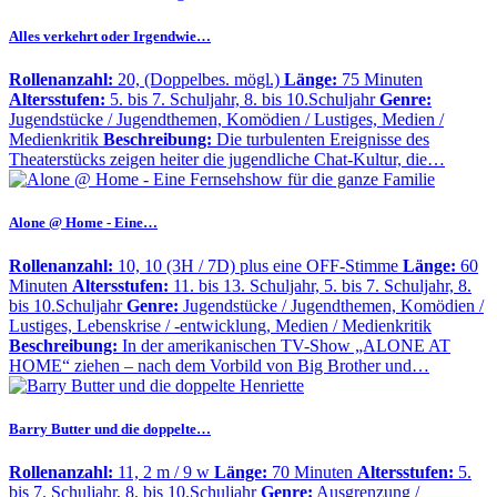
Alles verkehrt oder Irgendwie…
Rollenanzahl:
20, (Doppelbes. mögl.)
Länge:
75 Minuten
Altersstufen:
5. bis 7. Schuljahr, 8. bis 10.Schuljahr
Genre:
Jugendstücke / Jugendthemen, Komödien / Lustiges, Medien /
Medienkritik
Beschreibung:
Die turbulenten Ereignisse des
Theaterstücks zeigen heiter die jugendliche Chat-Kultur, die…
Alone @ Home - Eine…
Rollenanzahl:
10, 10 (3H / 7D) plus eine OFF-Stimme
Länge:
60
Minuten
Altersstufen:
11. bis 13. Schuljahr, 5. bis 7. Schuljahr, 8.
bis 10.Schuljahr
Genre:
Jugendstücke / Jugendthemen, Komödien /
Lustiges, Lebenskrise / -entwicklung, Medien / Medienkritik
Beschreibung:
In der amerikanischen TV-Show „ALONE AT
HOME“ ziehen – nach dem Vorbild von Big Brother und…
Barry Butter und die doppelte…
Rollenanzahl:
11, 2 m / 9 w
Länge:
70 Minuten
Altersstufen:
5.
bis 7. Schuljahr, 8. bis 10.Schuljahr
Genre:
Ausgrenzung /