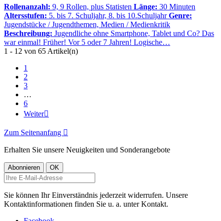
Rollenanzahl:
9, 9 Rollen, plus Statisten
Länge:
30 Minuten
Altersstufen:
5. bis 7. Schuljahr, 8. bis 10.Schuljahr
Genre:
Jugendstücke / Jugendthemen, Medien / Medienkritik
Beschreibung:
Jugendliche ohne Smartphone, Tablet und Co? Das
war einmal! Früher! Vor 5 oder 7 Jahren! Logische…
1 - 12 von 65 Artikel(n)
1
2
3
…
6
Weiter

Zum Seitenanfang

Erhalten Sie unsere Neuigkeiten und Sonderangebote
Sie können Ihr Einverständnis jederzeit widerrufen. Unsere
Kontaktinformationen finden Sie u. a. unter Kontakt.
Facebook