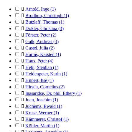

Arnold, Inge
(1)

Brodhun, Christoph
(1)

Butzlaff, Thomas
(1)

Dokter, Christina
(3)

Förster, Peter
(2)

Galk, Andreas
(3)

Gastel, Julia
(2)

Harms, Karsten
(1)

Haus, Peter
(4)

Hehl, Stephan
(1)

Heidenpeter, Karin
(1)

Hilpert, Ilse
(1)

Hirsch, Cornelius
(2)

Inasaridse, Dr. phil. Ethery
(1)

Juan, Joachim
(1)

Jüchems, Ewald
(1)

Kruse, Werner
(1)

Kämmerer, Christof
(1)

Köhler, Martin
(1)