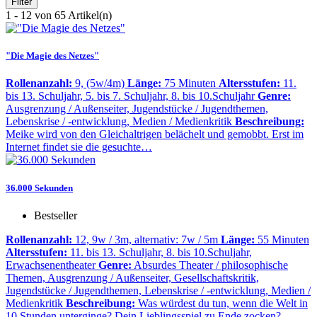
Filter
1 - 12 von 65 Artikel(n)
"Die Magie des Netzes"
Rollenanzahl:
9, (5w/4m)
Länge:
75 Minuten
Altersstufen:
11.
bis 13. Schuljahr, 5. bis 7. Schuljahr, 8. bis 10.Schuljahr
Genre:
Ausgrenzung / Außenseiter, Jugendstücke / Jugendthemen,
Lebenskrise / -entwicklung, Medien / Medienkritik
Beschreibung:
Meike wird von den Gleichaltrigen belächelt und gemobbt. Erst im
Internet findet sie die gesuchte…
36.000 Sekunden
Bestseller
Rollenanzahl:
12, 9w / 3m, alternativ: 7w / 5m
Länge:
55 Minuten
Altersstufen:
11. bis 13. Schuljahr, 8. bis 10.Schuljahr,
Erwachsenentheater
Genre:
Absurdes Theater / philosophische
Themen, Ausgrenzung / Außenseiter, Gesellschaftskritik,
Jugendstücke / Jugendthemen, Lebenskrise / -entwicklung, Medien /
Medienkritik
Beschreibung:
Was würdest du tun, wenn die Welt in
10 Stunden unterginge? Dein Lieblingsspiel zu Ende zocken?…