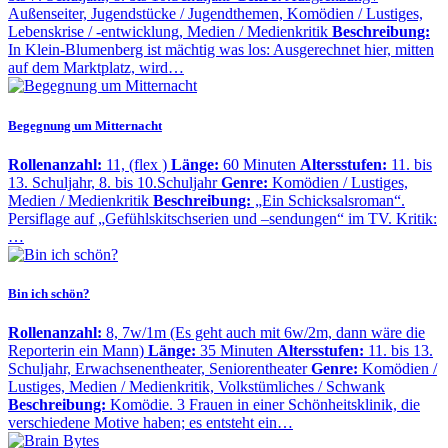
Außenseiter, Jugendstücke / Jugendthemen, Komödien / Lustiges,
Lebenskrise / -entwicklung, Medien / Medienkritik
Beschreibung:
In Klein-Blumenberg ist mächtig was los: Ausgerechnet hier, mitten
auf dem Marktplatz, wird…
Begegnung um Mitternacht
Rollenanzahl:
11, (flex )
Länge:
60 Minuten
Altersstufen:
11. bis
13. Schuljahr, 8. bis 10.Schuljahr
Genre:
Komödien / Lustiges,
Medien / Medienkritik
Beschreibung:
„Ein Schicksalsroman“.
Persiflage auf „Gefühlskitschserien und –sendungen“ im TV. Kritik:
…
Bin ich schön?
Rollenanzahl:
8, 7w/1m (Es geht auch mit 6w/2m, dann wäre die
Reporterin ein Mann)
Länge:
35 Minuten
Altersstufen:
11. bis 13.
Schuljahr, Erwachsenentheater, Seniorentheater
Genre:
Komödien /
Lustiges, Medien / Medienkritik, Volkstümliches / Schwank
Beschreibung:
Komödie. 3 Frauen in einer Schönheitsklinik, die
verschiedene Motive haben; es entsteht ein…