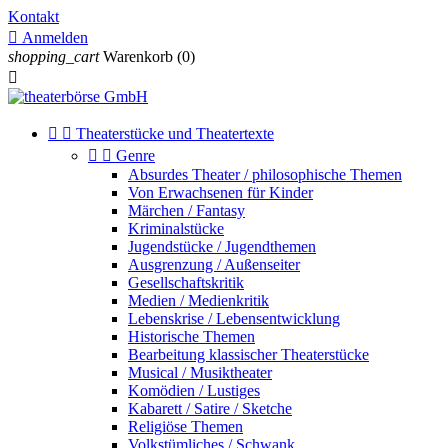
Kontakt

Anmelden
shopping_cart
Warenkorb
(0)



Theaterstücke und Theatertexte


Genre
Absurdes Theater / philosophische Themen
Von Erwachsenen für Kinder
Märchen / Fantasy
Kriminalstücke
Jugendstücke / Jugendthemen
Ausgrenzung / Außenseiter
Gesellschaftskritik
Medien / Medienkritik
Lebenskrise / Lebensentwicklung
Historische Themen
Bearbeitung klassischer Theaterstücke
Musical / Musiktheater
Komödien / Lustiges
Kabarett / Satire / Sketche
Religiöse Themen
Volkstümliches / Schwank