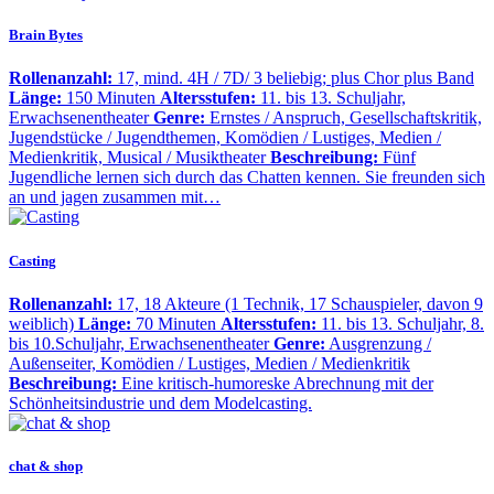
Brain Bytes
Rollenanzahl:
17, mind. 4H / 7D/ 3 beliebig; plus Chor plus Band
Länge:
150 Minuten
Altersstufen:
11. bis 13. Schuljahr,
Erwachsenentheater
Genre:
Ernstes / Anspruch, Gesellschaftskritik,
Jugendstücke / Jugendthemen, Komödien / Lustiges, Medien /
Medienkritik, Musical / Musiktheater
Beschreibung:
Fünf
Jugendliche lernen sich durch das Chatten kennen. Sie freunden sich
an und jagen zusammen mit…
Casting
Rollenanzahl:
17, 18 Akteure (1 Technik, 17 Schauspieler, davon 9
weiblich)
Länge:
70 Minuten
Altersstufen:
11. bis 13. Schuljahr, 8.
bis 10.Schuljahr, Erwachsenentheater
Genre:
Ausgrenzung /
Außenseiter, Komödien / Lustiges, Medien / Medienkritik
Beschreibung:
Eine kritisch-humoreske Abrechnung mit der
Schönheitsindustrie und dem Modelcasting.
chat & shop