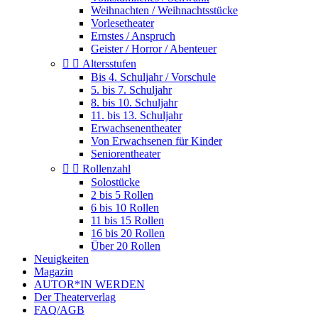
Weihnachten / Weihnachtsstücke
Vorlesetheater
Ernstes / Anspruch
Geister / Horror / Abenteuer


Altersstufen
Bis 4. Schuljahr / Vorschule
5. bis 7. Schuljahr
8. bis 10. Schuljahr
11. bis 13. Schuljahr
Erwachsenentheater
Von Erwachsenen für Kinder
Seniorentheater


Rollenzahl
Solostücke
2 bis 5 Rollen
6 bis 10 Rollen
11 bis 15 Rollen
16 bis 20 Rollen
Über 20 Rollen
Neuigkeiten
Magazin
AUTOR*IN WERDEN
Der Theaterverlag
FAQ/AGB