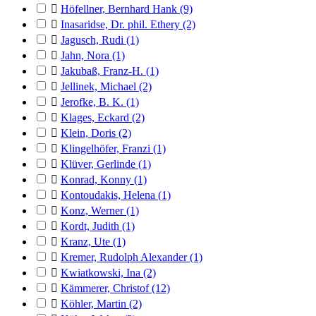

Höfellner, Bernhard Hank
(9)

Inasaridse, Dr. phil. Ethery
(2)

Jagusch, Rudi
(1)

Jahn, Nora
(1)

Jakubaß, Franz-H.
(1)

Jellinek, Michael
(2)

Jerofke, B. K.
(1)

Klages, Eckard
(2)

Klein, Doris
(2)

Klingelhöfer, Franzi
(1)

Klüver, Gerlinde
(1)

Konrad, Konny
(1)

Kontoudakis, Helena
(1)

Konz, Werner
(1)

Kordt, Judith
(1)

Kranz, Ute
(1)

Kremer, Rudolph Alexander
(1)

Kwiatkowski, Ina
(2)

Kämmerer, Christof
(12)

Köhler, Martin
(2)