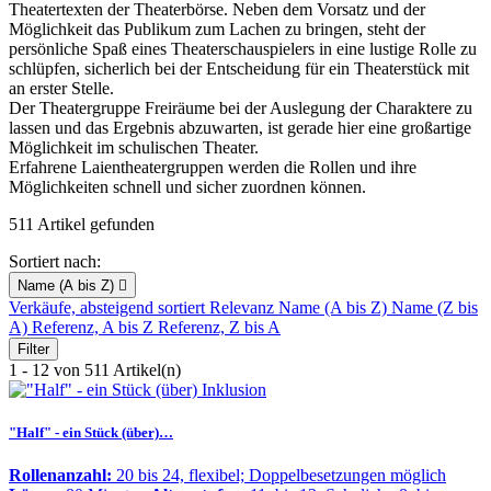
Theatertexten der Theaterbörse. Neben dem Vorsatz und der
Möglichkeit das Publikum zum Lachen zu bringen, steht der
persönliche Spaß eines Theaterschauspielers in eine lustige Rolle zu
schlüpfen, sicherlich bei der Entscheidung für ein Theaterstück mit
an erster Stelle.
Der Theatergruppe Freiräume bei der Auslegung der Charaktere zu
lassen und das Ergebnis abzuwarten, ist gerade hier eine großartige
Möglichkeit im schulischen Theater.
Erfahrene Laientheatergruppen werden die Rollen und ihre
Möglichkeiten schnell und sicher zuordnen können.
511 Artikel gefunden
Sortiert nach:
Name (A bis Z)

Verkäufe, absteigend sortiert
Relevanz
Name (A bis Z)
Name (Z bis
A)
Referenz, A bis Z
Referenz, Z bis A
Filter
1 - 12 von 511 Artikel(n)
"Half" - ein Stück (über)…
Rollenanzahl:
20 bis 24, flexibel; Doppelbesetzungen möglich