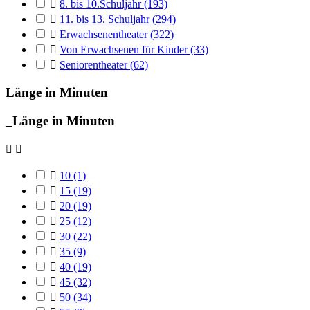

8. bis 10.Schuljahr
(193)

11. bis 13. Schuljahr
(294)

Erwachsenentheater
(322)

Von Erwachsenen für Kinder
(33)

Seniorentheater
(62)
Länge in Minuten
_Länge in Minuten



10
(1)

15
(19)

20
(19)

25
(12)

30
(22)

35
(9)

40
(19)

45
(32)

50
(34)