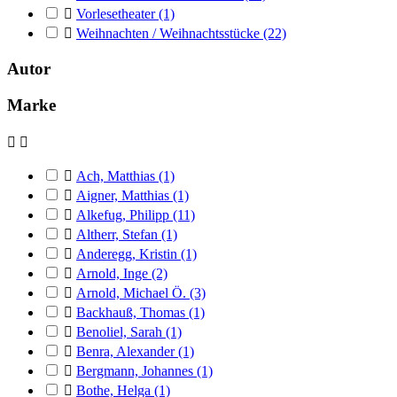

Vorlesetheater
(1)

Weihnachten / Weihnachtsstücke
(22)
Autor
Marke



Ach, Matthias
(1)

Aigner, Matthias
(1)

Alkefug, Philipp
(11)

Altherr, Stefan
(1)

Anderegg, Kristin
(1)

Arnold, Inge
(2)

Arnold, Michael Ö.
(3)

Backhauß, Thomas
(1)

Benoliel, Sarah
(1)

Benra, Alexander
(1)

Bergmann, Johannes
(1)

Bothe, Helga
(1)