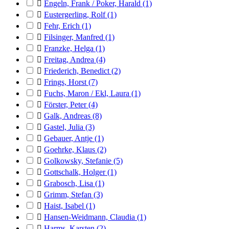

Engeln, Frank / Poker, Harald
(1)

Eustergerling, Rolf
(1)

Fehr, Erich
(1)

Filsinger, Manfred
(1)

Franzke, Helga
(1)

Freitag, Andrea
(4)

Friederich, Benedict
(2)

Frings, Horst
(7)

Fuchs, Maron / Ekl, Laura
(1)

Förster, Peter
(4)

Galk, Andreas
(8)

Gastel, Julia
(3)

Gebauer, Antje
(1)

Goehrke, Klaus
(2)

Golkowsky, Stefanie
(5)

Gottschalk, Holger
(1)

Grabosch, Lisa
(1)

Grimm, Stefan
(3)

Haist, Isabel
(1)

Hansen-Weidmann, Claudia
(1)

Harms, Karsten
(2)