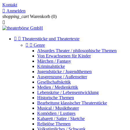
Kontakt

Anmelden
shopping_cart
Warenkorb
(0)



Theaterstücke und Theatertexte


Genre
Absurdes Theater / philosophische Themen
Von Erwachsenen für Kinder
Märchen / Fantasy
Kriminalstücke
Jugendstücke / Jugendthemen
Ausgrenzung / Außenseiter
Gesellschaftskritik
Medien / Medienkritik
Lebenskrise / Lebensentwicklung
Historische Themen
Bearbeitung klassischer Theaterstücke
Musical / Musiktheater
Komödien / Lustiges
Kabarett / Satire / Sketche
Religiöse Themen
Volkstümliches / Schwank