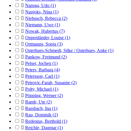

Naruga, Udo
(1)

Naujoks, Nina
(1)

Niebusch, Rebecca
(2)

Niemann, Uwe
(1)

Nowak, Hubertus
(7)

Oppenländer, Louise
(1)

Ortmanns, Sonja
(3)

Osterhues-Schmedt, Silke / Osterhues, Anke
(1)

Pankow, Freimund
(2)

Pelser, Jochen
(1)

Peters, Barbara
(4)

Petersson, Carl
(1)

Petrovic-Farah, Susanne
(2)

Polty, Michael
(1)

Pöpping, Werner
(2)

Ramb, Ute
(2)

Rassbach, Ina
(1)

Rau, Dominik
(2)

Redenius, Berthold
(1)

Reichle, Dagmar
(1)