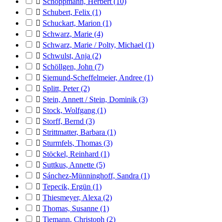

Schoppmann, Herbert
(10)

Schubert, Felix
(1)

Schuckart, Marion
(1)

Schwarz, Marie
(4)

Schwarz, Marie / Polty, Michael
(1)

Schwulst, Anja
(2)

Schöllgen, John
(7)

Siemund-Scheffelmeier, Andree
(1)

Splitt, Peter
(2)

Stein, Annett / Stein, Dominik
(3)

Stock, Wolfgang
(1)

Storff, Bernd
(3)

Strittmatter, Barbara
(1)

Sturmfels, Thomas
(3)

Stöckel, Reinhard
(1)

Suttkus, Annette
(5)

Sánchez-Münninghoff, Sandra
(1)

Tepecik, Ergün
(1)

Thiesmeyer, Alexa
(2)

Thomas, Susanne
(1)

Tiemann, Christoph
(2)