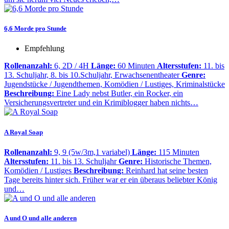
6,6 Morde pro Stunde
Empfehlung
Rollenanzahl:
6, 2D / 4H
Länge:
60 Minuten
Altersstufen:
11. bis
13. Schuljahr, 8. bis 10.Schuljahr, Erwachsenentheater
Genre:
Jugendstücke / Jugendthemen, Komödien / Lustiges, Kriminalstücke
Beschreibung:
Eine Lady nebst Butler, ein Rocker, ein
Versicherungsvertreter und ein Krimiblogger haben nichts…
A Royal Soap
Rollenanzahl:
9, 9 (5w/3m,1 variabel)
Länge:
115 Minuten
Altersstufen:
11. bis 13. Schuljahr
Genre:
Historische Themen,
Komödien / Lustiges
Beschreibung:
Reinhard hat seine besten
Tage bereits hinter sich. Früher war er ein überaus beliebter König
und…
A und O und alle anderen