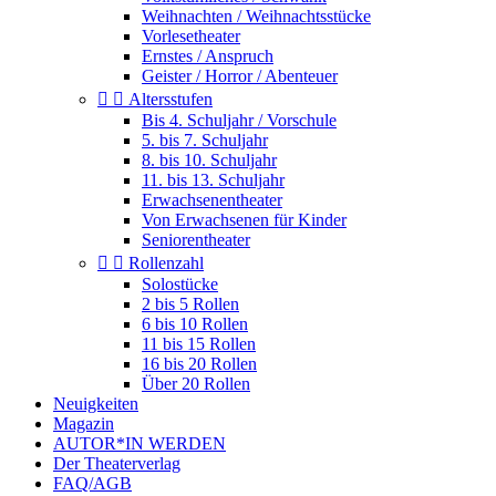
Weihnachten / Weihnachtsstücke
Vorlesetheater
Ernstes / Anspruch
Geister / Horror / Abenteuer


Altersstufen
Bis 4. Schuljahr / Vorschule
5. bis 7. Schuljahr
8. bis 10. Schuljahr
11. bis 13. Schuljahr
Erwachsenentheater
Von Erwachsenen für Kinder
Seniorentheater


Rollenzahl
Solostücke
2 bis 5 Rollen
6 bis 10 Rollen
11 bis 15 Rollen
16 bis 20 Rollen
Über 20 Rollen
Neuigkeiten
Magazin
AUTOR*IN WERDEN
Der Theaterverlag
FAQ/AGB