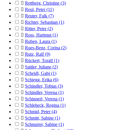

Rettberg, Christine
(3)

Reul, Peter
(11)

Reuter, Falk
(7)

Richter, Sebastian
(1)

Ritter, Peter
(2)

Ross, Hartmut
(1)

Ruben, Laura
(1)

Rues-Benz, Corina
(2)

Rutz, Ralf
(9)

Rückert, Toralf
(1)

Sattler, Juliane
(2)

Scheidl, Gabi
(1)

Schiegg, Erika
(6)

Schindler, Tobias
(3)

Schindler, Verena
(1)

Schinnerl, Verena
(1)

Schleheck, Regina
(1)

Schmid, Peter
(4)

Schmitt, Sabine
(1)

Schnurrer, Sabine
(1)