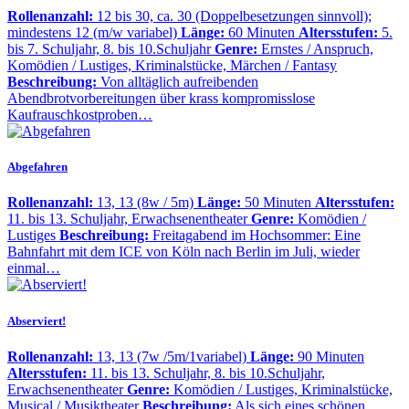
Rollenanzahl:
12 bis 30, ca. 30 (Doppelbesetzungen sinnvoll);
mindestens 12 (m/w variabel)
Länge:
60 Minuten
Altersstufen:
5.
bis 7. Schuljahr, 8. bis 10.Schuljahr
Genre:
Ernstes / Anspruch,
Komödien / Lustiges, Kriminalstücke, Märchen / Fantasy
Beschreibung:
Von alltäglich aufreibenden
Abendbrotvorbereitungen über krass kompromisslose
Kaufrauschkostproben…
Abgefahren
Rollenanzahl:
13, 13 (8w / 5m)
Länge:
50 Minuten
Altersstufen:
11. bis 13. Schuljahr, Erwachsenentheater
Genre:
Komödien /
Lustiges
Beschreibung:
Freitagabend im Hochsommer: Eine
Bahnfahrt mit dem ICE von Köln nach Berlin im Juli, wieder
einmal…
Abserviert!
Rollenanzahl:
13, 13 (7w /5m/1variabel)
Länge:
90 Minuten
Altersstufen:
11. bis 13. Schuljahr, 8. bis 10.Schuljahr,
Erwachsenentheater
Genre:
Komödien / Lustiges, Kriminalstücke,
Musical / Musiktheater
Beschreibung:
Als sich eines schönen