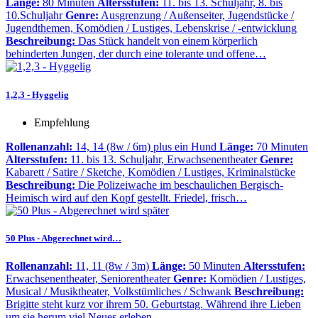
Länge:
80 Minuten
Altersstufen:
11. bis 13. Schuljahr, 8. bis
10.Schuljahr
Genre:
Ausgrenzung / Außenseiter, Jugendstücke /
Jugendthemen, Komödien / Lustiges, Lebenskrise / -entwicklung
Beschreibung:
Das Stück handelt von einem körperlich
behinderten Jungen, der durch eine tolerante und offene…
1,2,3 - Hyggelig
Empfehlung
Rollenanzahl:
14, 14 (8w / 6m) plus ein Hund
Länge:
70 Minuten
Altersstufen:
11. bis 13. Schuljahr, Erwachsenentheater
Genre:
Kabarett / Satire / Sketche, Komödien / Lustiges, Kriminalstücke
Beschreibung:
Die Polizeiwache im beschaulichen Bergisch-
Heimisch wird auf den Kopf gestellt. Friedel, frisch…
50 Plus - Abgerechnet wird…
Rollenanzahl:
11, 11 (8w / 3m)
Länge:
50 Minuten
Altersstufen:
Erwachsenentheater, Seniorentheater
Genre:
Komödien / Lustiges,
Musical / Musiktheater, Volkstümliches / Schwank
Beschreibung:
Brigitte steht kurz vor ihrem 50. Geburtstag. Während ihre Lieben
um sie herum viel Neues erleben,…