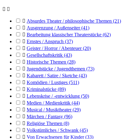



Absurdes Theater / philosophische Themen
(21)

Ausgrenzung / Außenseiter
(41)

Bearbeitung klassischer Theaterstücke
(62)

Ernstes / Anspruch
(37)

Geister / Horror / Abenteuer
(20)

Gesellschaftskritik
(43)

Historische Themen
(28)

Jugendstücke / Jugendthemen
(73)

Kabarett / Satire / Sketche
(43)

Komödien / Lustiges
(511)

Kriminalstücke
(89)

Lebenskrise / -entwicklung
(50)

Medien / Medienkritik
(44)

Musical / Musiktheater
(29)

Märchen / Fantasy
(96)

Religiöse Themen
(8)

Volkstümliches / Schwank
(45)

Von Erwachsenen für Kinder
(33)