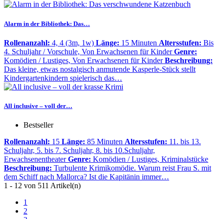
Alarm in der Bibliothek: Das…
Rollenanzahl:
4, 4 (3m, 1w)
Länge:
15 Minuten
Altersstufen:
Bis
4. Schuljahr / Vorschule, Von Erwachsenen für Kinder
Genre:
Komödien / Lustiges, Von Erwachsenen für Kinder
Beschreibung:
Das kleine, etwas nostalgisch anmutende Kasperle-Stück stellt
Kindergartenkindern spielerisch das…
All inclusive – voll der…
Bestseller
Rollenanzahl:
15
Länge:
85 Minuten
Altersstufen:
11. bis 13.
Schuljahr, 5. bis 7. Schuljahr, 8. bis 10.Schuljahr,
Erwachsenentheater
Genre:
Komödien / Lustiges, Kriminalstücke
Beschreibung:
Turbulente Krimikomödie. Warum reist Frau S. mit
dem Schiff nach Mallorca? Ist die Kapitänin immer…
1 - 12 von 511 Artikel(n)
1
2