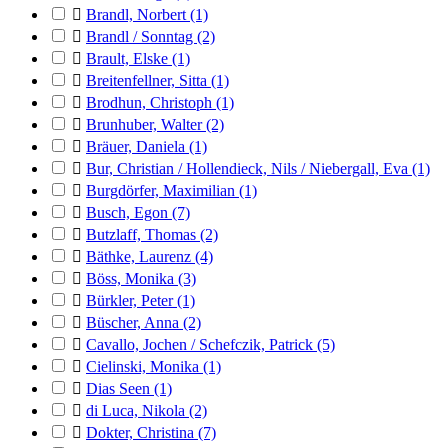

Brandl, Norbert
(1)

Brandl / Sonntag
(2)

Brault, Elske
(1)

Breitenfellner, Sitta
(1)

Brodhun, Christoph
(1)

Brunhuber, Walter
(2)

Bräuer, Daniela
(1)

Bur, Christian / Hollendieck, Nils / Niebergall, Eva
(1)

Burgdörfer, Maximilian
(1)

Busch, Egon
(7)

Butzlaff, Thomas
(2)

Bäthke, Laurenz
(4)

Böss, Monika
(3)

Bürkler, Peter
(1)

Büscher, Anna
(2)

Cavallo, Jochen / Schefczik, Patrick
(5)

Cielinski, Monika
(1)

Dias Seen
(1)

di Luca, Nikola
(2)

Dokter, Christina
(7)