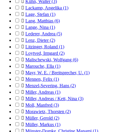

Kühn, Walter
(3)

Lackamp, Angelika
(1)

Lage, Stefan
(1)

Lang, Matthias
(6)

Lange, Nina
(1)

Lederer, Andrea
(5)

Lenz, Dieter
(2)

Litzinger, Roland
(1)

Loytved, Irmgard
(2)

Malischewski, Wolfgang
(6)

Marouche, Ella
(1)

Mayr, W. E. / Breitsprecher, U.
(1)

Mennen, Felix
(1)

Menzel-Severing, Hans
(2)

Miller, Andreas
(1)

Miller, Andreas / Kett, Nina
(3)

Moll, Manfred
(3)

Morawietz, Thorsten
(2)

Müller, Gerold
(2)

Müller, Markus
(1)

Münster-Domke, Christine Manami
(1)