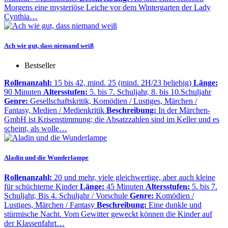
Morgens eine mysteriöse Leiche vor dem Wintergarten der Lady
Cynthia…
Ach wie gut, dass niemand weiß
Bestseller
Rollenanzahl:
15 bis 42, mind. 25 (mind. 2H/23 beliebig)
Länge:
90 Minuten
Altersstufen:
5. bis 7. Schuljahr, 8. bis 10.Schuljahr
Genre:
Gesellschaftskritik, Komödien / Lustiges, Märchen /
Fantasy, Medien / Medienkritik
Beschreibung:
In der Märchen-
GmbH ist Krisenstimmung; die Absatzzahlen sind im Keller und es
scheint, als wolle…
Aladin und die Wunderlampe
Rollenanzahl:
20 und mehr, viele gleichwertige, aber auch kleine
für schüchterne Kinder
Länge:
45 Minuten
Altersstufen:
5. bis 7.
Schuljahr, Bis 4. Schuljahr / Vorschule
Genre:
Komödien /
Lustiges, Märchen / Fantasy
Beschreibung:
Eine dunkle und
stürmische Nacht. Vom Gewitter geweckt können die Kinder auf
der Klassenfahrt…