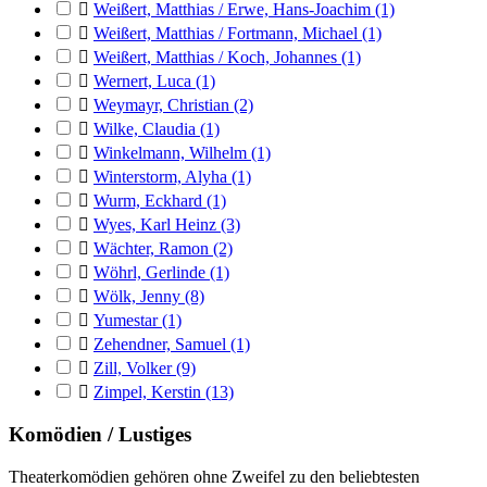

Weißert, Matthias / Erwe, Hans-Joachim
(1)

Weißert, Matthias / Fortmann, Michael
(1)

Weißert, Matthias / Koch, Johannes
(1)

Wernert, Luca
(1)

Weymayr, Christian
(2)

Wilke, Claudia
(1)

Winkelmann, Wilhelm
(1)

Winterstorm, Alyha
(1)

Wurm, Eckhard
(1)

Wyes, Karl Heinz
(3)

Wächter, Ramon
(2)

Wöhrl, Gerlinde
(1)

Wölk, Jenny
(8)

Yumestar
(1)

Zehendner, Samuel
(1)

Zill, Volker
(9)

Zimpel, Kerstin
(13)
Komödien / Lustiges
Theaterkomödien gehören ohne Zweifel zu den beliebtesten