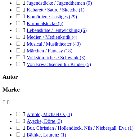

Jugendstücke / Jugendthemen
(9)

Kabarett / Satire / Sketche
(1)

Komödien / Lustiges
(29)

Kriminalstücke
(5)

Lebenskrise / -entwicklung
(6)

Medien / Medienkritik
(4)

Musical / Musiktheater
(43)

Märchen / Fantasy
(18)

Volkstümliches / Schwank
(3)

Von Erwachsenen für Kinder
(5)
Autor
Marke



Arnold, Michael Ö.
(1)

Ayecke, Dörte
(3)

Bur, Christian / Hollendieck, Nils / Niebergall, Eva
(1)

Bäthke, Laurenz
(1)