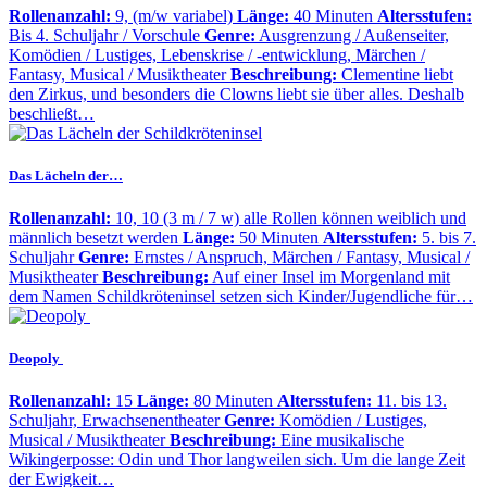
Rollenanzahl:
9, (m/w variabel)
Länge:
40 Minuten
Altersstufen:
Bis 4. Schuljahr / Vorschule
Genre:
Ausgrenzung / Außenseiter,
Komödien / Lustiges, Lebenskrise / -entwicklung, Märchen /
Fantasy, Musical / Musiktheater
Beschreibung:
Clementine liebt
den Zirkus, und besonders die Clowns liebt sie über alles. Deshalb
beschließt…
Das Lächeln der…
Rollenanzahl:
10, 10 (3 m / 7 w) alle Rollen können weiblich und
männlich besetzt werden
Länge:
50 Minuten
Altersstufen:
5. bis 7.
Schuljahr
Genre:
Ernstes / Anspruch, Märchen / Fantasy, Musical /
Musiktheater
Beschreibung:
Auf einer Insel im Morgenland mit
dem Namen Schildkröteninsel setzen sich Kinder/Jugendliche für…
Deopoly
Rollenanzahl:
15
Länge:
80 Minuten
Altersstufen:
11. bis 13.
Schuljahr, Erwachsenentheater
Genre:
Komödien / Lustiges,
Musical / Musiktheater
Beschreibung:
Eine musikalische
Wikingerposse: Odin und Thor langweilen sich. Um die lange Zeit
der Ewigkeit…