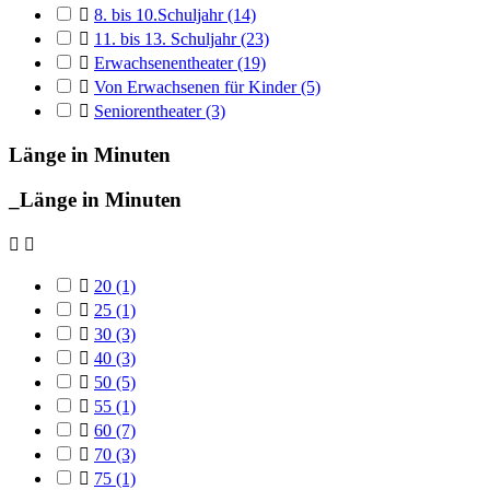

8. bis 10.Schuljahr
(14)

11. bis 13. Schuljahr
(23)

Erwachsenentheater
(19)

Von Erwachsenen für Kinder
(5)

Seniorentheater
(3)
Länge in Minuten
_Länge in Minuten



20
(1)

25
(1)

30
(3)

40
(3)

50
(5)

55
(1)

60
(7)

70
(3)

75
(1)