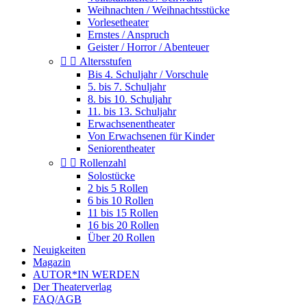
Weihnachten / Weihnachtsstücke
Vorlesetheater
Ernstes / Anspruch
Geister / Horror / Abenteuer


Altersstufen
Bis 4. Schuljahr / Vorschule
5. bis 7. Schuljahr
8. bis 10. Schuljahr
11. bis 13. Schuljahr
Erwachsenentheater
Von Erwachsenen für Kinder
Seniorentheater


Rollenzahl
Solostücke
2 bis 5 Rollen
6 bis 10 Rollen
11 bis 15 Rollen
16 bis 20 Rollen
Über 20 Rollen
Neuigkeiten
Magazin
AUTOR*IN WERDEN
Der Theaterverlag
FAQ/AGB