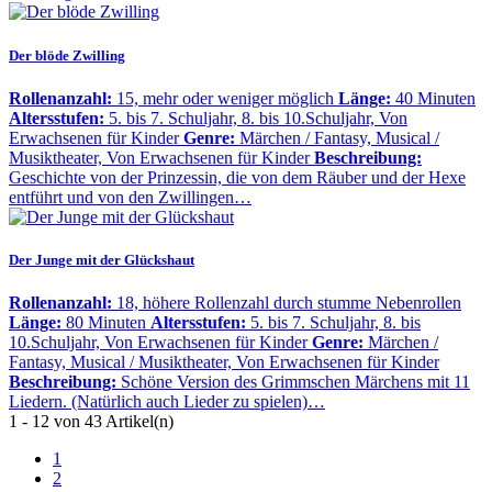
Der blöde Zwilling
Rollenanzahl:
15, mehr oder weniger möglich
Länge:
40 Minuten
Altersstufen:
5. bis 7. Schuljahr, 8. bis 10.Schuljahr, Von
Erwachsenen für Kinder
Genre:
Märchen / Fantasy, Musical /
Musiktheater, Von Erwachsenen für Kinder
Beschreibung:
Geschichte von der Prinzessin, die von dem Räuber und der Hexe
entführt und von den Zwillingen…
Der Junge mit der Glückshaut
Rollenanzahl:
18, höhere Rollenzahl durch stumme Nebenrollen
Länge:
80 Minuten
Altersstufen:
5. bis 7. Schuljahr, 8. bis
10.Schuljahr, Von Erwachsenen für Kinder
Genre:
Märchen /
Fantasy, Musical / Musiktheater, Von Erwachsenen für Kinder
Beschreibung:
Schöne Version des Grimmschen Märchens mit 11
Liedern. (Natürlich auch Lieder zu spielen)…
1 - 12 von 43 Artikel(n)
1
2