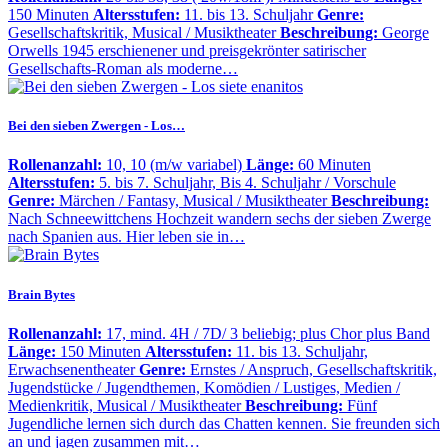
150 Minuten
Altersstufen:
11. bis 13. Schuljahr
Genre:
Gesellschaftskritik, Musical / Musiktheater
Beschreibung:
George
Orwells 1945 erschienener und preisgekrönter satirischer
Gesellschafts-Roman als moderne…
Bei den sieben Zwergen - Los…
Rollenanzahl:
10, 10 (m/w variabel)
Länge:
60 Minuten
Altersstufen:
5. bis 7. Schuljahr, Bis 4. Schuljahr / Vorschule
Genre:
Märchen / Fantasy, Musical / Musiktheater
Beschreibung:
Nach Schneewittchens Hochzeit wandern sechs der sieben Zwerge
nach Spanien aus. Hier leben sie in…
Brain Bytes
Rollenanzahl:
17, mind. 4H / 7D/ 3 beliebig; plus Chor plus Band
Länge:
150 Minuten
Altersstufen:
11. bis 13. Schuljahr,
Erwachsenentheater
Genre:
Ernstes / Anspruch, Gesellschaftskritik,
Jugendstücke / Jugendthemen, Komödien / Lustiges, Medien /
Medienkritik, Musical / Musiktheater
Beschreibung:
Fünf
Jugendliche lernen sich durch das Chatten kennen. Sie freunden sich
an und jagen zusammen mit…