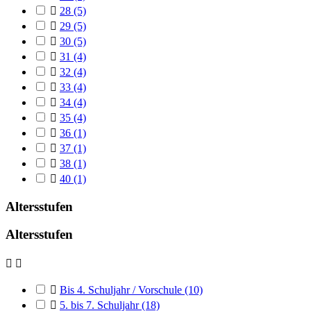

28
(5)

29
(5)

30
(5)

31
(4)

32
(4)

33
(4)

34
(4)

35
(4)

36
(1)

37
(1)

38
(1)

40
(1)
Altersstufen
Altersstufen



Bis 4. Schuljahr / Vorschule
(10)

5. bis 7. Schuljahr
(18)