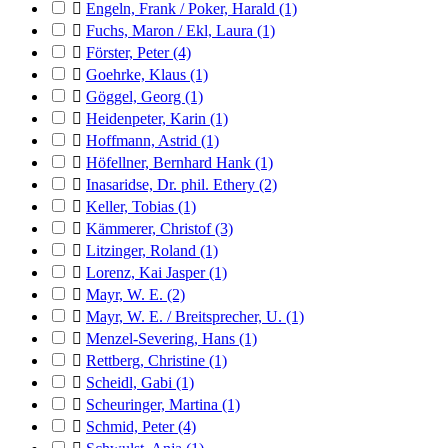

Engeln, Frank / Poker, Harald
(1)

Fuchs, Maron / Ekl, Laura
(1)

Förster, Peter
(4)

Goehrke, Klaus
(1)

Göggel, Georg
(1)

Heidenpeter, Karin
(1)

Hoffmann, Astrid
(1)

Höfellner, Bernhard Hank
(1)

Inasaridse, Dr. phil. Ethery
(2)

Keller, Tobias
(1)

Kämmerer, Christof
(3)

Litzinger, Roland
(1)

Lorenz, Kai Jasper
(1)

Mayr, W. E.
(2)

Mayr, W. E. / Breitsprecher, U.
(1)

Menzel-Severing, Hans
(1)

Rettberg, Christine
(1)

Scheidl, Gabi
(1)

Scheuringer, Martina
(1)

Schmid, Peter
(4)