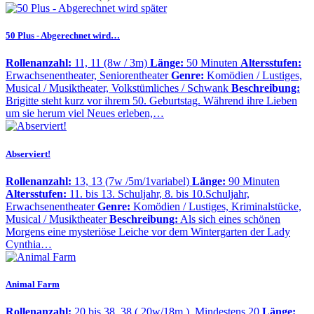
50 Plus - Abgerechnet wird…
Rollenanzahl:
11, 11 (8w / 3m)
Länge:
50 Minuten
Altersstufen:
Erwachsenentheater, Seniorentheater
Genre:
Komödien / Lustiges,
Musical / Musiktheater, Volkstümliches / Schwank
Beschreibung:
Brigitte steht kurz vor ihrem 50. Geburtstag. Während ihre Lieben
um sie herum viel Neues erleben,…
Abserviert!
Rollenanzahl:
13, 13 (7w /5m/1variabel)
Länge:
90 Minuten
Altersstufen:
11. bis 13. Schuljahr, 8. bis 10.Schuljahr,
Erwachsenentheater
Genre:
Komödien / Lustiges, Kriminalstücke,
Musical / Musiktheater
Beschreibung:
Als sich eines schönen
Morgens eine mysteriöse Leiche vor dem Wintergarten der Lady
Cynthia…
Animal Farm
Rollenanzahl:
20 bis 38, 38 ( 20w/18m ). Mindestens 20
Länge: