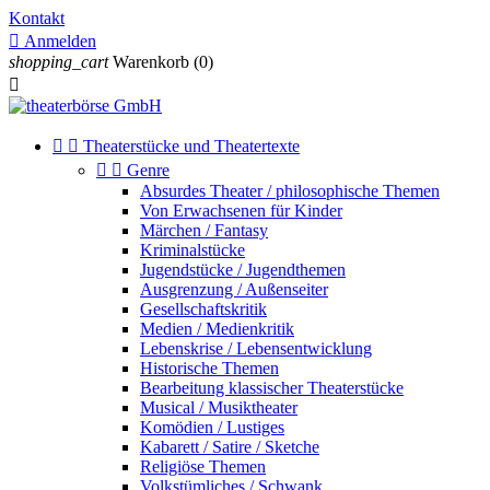
Kontakt

Anmelden
shopping_cart
Warenkorb
(0)



Theaterstücke und Theatertexte


Genre
Absurdes Theater / philosophische Themen
Von Erwachsenen für Kinder
Märchen / Fantasy
Kriminalstücke
Jugendstücke / Jugendthemen
Ausgrenzung / Außenseiter
Gesellschaftskritik
Medien / Medienkritik
Lebenskrise / Lebensentwicklung
Historische Themen
Bearbeitung klassischer Theaterstücke
Musical / Musiktheater
Komödien / Lustiges
Kabarett / Satire / Sketche
Religiöse Themen
Volkstümliches / Schwank