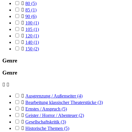

80
(5)

85
(1)

90
(6)

100
(1)

105
(1)

120
(1)

140
(1)

150
(2)
Genre
Genre



Ausgrenzung / Außenseiter
(4)

Bearbeitung klassischer Theaterstücke
(3)

Ernstes / Anspruch
(5)

Geister / Horror / Abenteuer
(2)

Gesellschaftskritik
(3)

Historische Themen
(5)