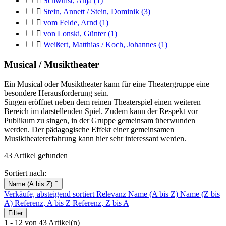

Schwulst, Anja
(1)

Stein, Annett / Stein, Dominik
(3)

vom Felde, Arnd
(1)

von Lonski, Günter
(1)

Weißert, Matthias / Koch, Johannes
(1)
Musical / Musiktheater
Ein Musical oder Musiktheater kann für eine Theatergruppe eine
besondere Herausforderung sein.
Singen eröffnet neben dem reinen Theaterspiel einen weiteren
Bereich im darstellenden Spiel. Zudem kann der Respekt vor
Publikum zu singen, in der Gruppe gemeinsam überwunden
werden. Der pädagogische Effekt einer gemeinsamen
Musiktheatererfahrung kann hier sehr interessant werden.
43 Artikel gefunden
Sortiert nach:
Name (A bis Z)

Verkäufe, absteigend sortiert
Relevanz
Name (A bis Z)
Name (Z bis
A)
Referenz, A bis Z
Referenz, Z bis A
Filter
1 - 12 von 43 Artikel(n)