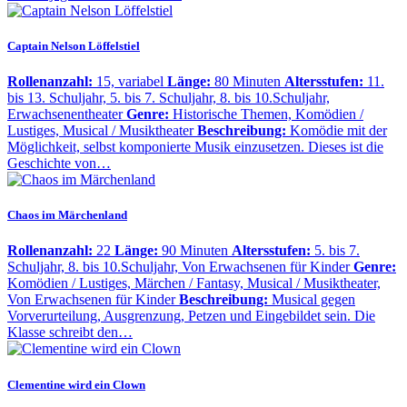
Captain Nelson Löffelstiel
Rollenanzahl:
15, variabel
Länge:
80 Minuten
Altersstufen:
11.
bis 13. Schuljahr, 5. bis 7. Schuljahr, 8. bis 10.Schuljahr,
Erwachsenentheater
Genre:
Historische Themen, Komödien /
Lustiges, Musical / Musiktheater
Beschreibung:
Komödie mit der
Möglichkeit, selbst komponierte Musik einzusetzen. Dieses ist die
Geschichte von…
Chaos im Märchenland
Rollenanzahl:
22
Länge:
90 Minuten
Altersstufen:
5. bis 7.
Schuljahr, 8. bis 10.Schuljahr, Von Erwachsenen für Kinder
Genre:
Komödien / Lustiges, Märchen / Fantasy, Musical / Musiktheater,
Von Erwachsenen für Kinder
Beschreibung:
Musical gegen
Vorverurteilung, Ausgrenzung, Petzen und Eingebildet sein. Die
Klasse schreibt den…
Clementine wird ein Clown