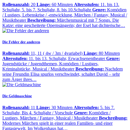
Rollenanzahl:
20
Länge:
60 Minuten
Altersstufen:
11. bis 13.
Schuljahr, 5. bis 7. Schuljahr, 8. bis 10.Schuljahr
Genre:
Komödien
/ Lustiges, Lebenskrise / -entwicklung, Märchen / Fantasy, Musical /
Musiktheater
Beschreibung:
Märchenmusical mit 7 Songs. Die
Katze: eine gescheiterte Opernsängerin; der Esel hat dichterische…
Die Fehler der anderen
Rollenanzahl:
11, 11 ( 4w / 3m / 4variabel)
Länge:
80 Minuten
Altersstufen:
11. bis 13. Schuljahr, Erwachsenentheater
Genre:
Jugendstücke / Jugendthemen, Komödien / Lustiges,
Kriminalstücke, Musical / Musiktheater
Beschreibung:
Nachdem
seine Freundin Elisa spurlos verschwindet, schaltet David – sehr
zum Ärger ihres…
Die Geldmaschine
Rollenanzahl:
11
Länge:
30 Minuten
Altersstufen:
5. bis 7.
Schuljahr, Bis 4. Schuljahr / Vorschule
Genre:
Komödien /
Lustiges, Märchen / Fantasy, Musical / Musiktheater
Beschreibung:
Modernes Märchen spielt in einer realen Familien- und einer
Fantasiewelt. Im Wolkenhaus hat…