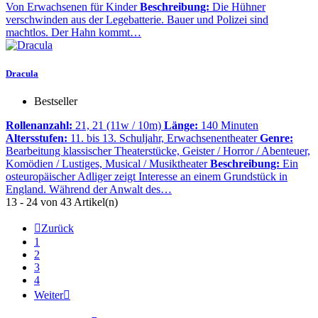
Von Erwachsenen für Kinder
Beschreibung:
Die Hühner
verschwinden aus der Legebatterie. Bauer und Polizei sind
machtlos. Der Hahn kommt…
Dracula
Bestseller
Rollenanzahl:
21, 21 (11w / 10m)
Länge:
140 Minuten
Altersstufen:
11. bis 13. Schuljahr, Erwachsenentheater
Genre:
Bearbeitung klassischer Theaterstücke, Geister / Horror / Abenteuer,
Komödien / Lustiges, Musical / Musiktheater
Beschreibung:
Ein
osteuropäischer Adliger zeigt Interesse an einem Grundstück in
England. Während der Anwalt des…
13 - 24 von 43 Artikel(n)

Zurück
1
2
3
4
Weiter
