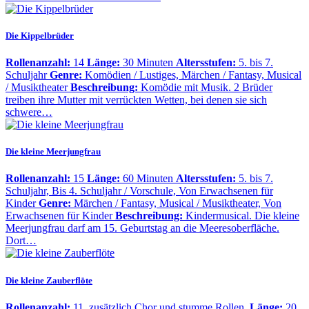
Die Kippelbrüder
Rollenanzahl:
14
Länge:
30 Minuten
Altersstufen:
5. bis 7.
Schuljahr
Genre:
Komödien / Lustiges, Märchen / Fantasy, Musical
/ Musiktheater
Beschreibung:
Komödie mit Musik. 2 Brüder
treiben ihre Mutter mit verrückten Wetten, bei denen sie sich
schwere…
Die kleine Meerjungfrau
Rollenanzahl:
15
Länge:
60 Minuten
Altersstufen:
5. bis 7.
Schuljahr, Bis 4. Schuljahr / Vorschule, Von Erwachsenen für
Kinder
Genre:
Märchen / Fantasy, Musical / Musiktheater, Von
Erwachsenen für Kinder
Beschreibung:
Kindermusical. Die kleine
Meerjungfrau darf am 15. Geburtstag an die Meeresoberfläche.
Dort…
Die kleine Zauberflöte
Rollenanzahl:
11, zusätzlich Chor und stumme Rollen.
Länge:
20