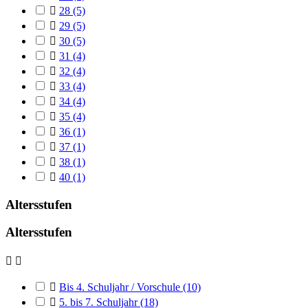

28
(5)

29
(5)

30
(5)

31
(4)

32
(4)

33
(4)

34
(4)

35
(4)

36
(1)

37
(1)

38
(1)

40
(1)
Altersstufen
Altersstufen



Bis 4. Schuljahr / Vorschule
(10)

5. bis 7. Schuljahr
(18)