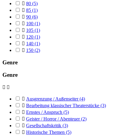

80
(5)

85
(1)

90
(6)

100
(1)

105
(1)

120
(1)

140
(1)

150
(2)
Genre
Genre



Ausgrenzung / Außenseiter
(4)

Bearbeitung klassischer Theaterstücke
(3)

Ernstes / Anspruch
(5)

Geister / Horror / Abenteuer
(2)

Gesellschaftskritik
(3)

Historische Themen
(5)