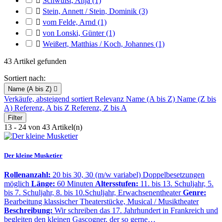

Schwulst, Anja
(1)

Stein, Annett / Stein, Dominik
(3)

vom Felde, Arnd
(1)

von Lonski, Günter
(1)

Weißert, Matthias / Koch, Johannes
(1)
43 Artikel gefunden
Sortiert nach:
Name (A bis Z)

Verkäufe, absteigend sortiert
Relevanz
Name (A bis Z)
Name (Z bis
A)
Referenz, A bis Z
Referenz, Z bis A
Filter
13 - 24 von 43 Artikel(n)
Der kleine Musketier
Rollenanzahl:
20 bis 30, 30 (m/w variabel) Doppelbesetzungen
möglich
Länge:
60 Minuten
Altersstufen:
11. bis 13. Schuljahr, 5.
bis 7. Schuljahr, 8. bis 10.Schuljahr, Erwachsenentheater
Genre:
Bearbeitung klassischer Theaterstücke, Musical / Musiktheater
Beschreibung:
Wir schreiben das 17. Jahrhundert in Frankreich und
begleiten den kleinen Gascogner, der so gerne…