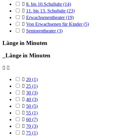

8. bis 10.Schuljahr
(14)

11. bis 13. Schuljahr
(23)

Erwachsenentheater
(19)

Von Erwachsenen für Kinder
(5)

Seniorentheater
(3)
Länge in Minuten
_Länge in Minuten



20
(1)

25
(1)

30
(3)

40
(3)

50
(5)

55
(1)

60
(7)

70
(3)

75
(1)