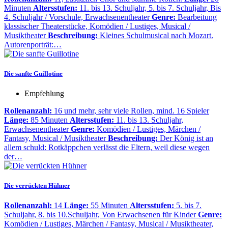
Minuten
Altersstufen:
11. bis 13. Schuljahr, 5. bis 7. Schuljahr, Bis
4. Schuljahr / Vorschule, Erwachsenentheater
Genre:
Bearbeitung
klassischer Theaterstücke, Komödien / Lustiges, Musical /
Musiktheater
Beschreibung:
Kleines Schulmusical nach Mozart.
Autorenporträt:…
Die sanfte Guillotine
Empfehlung
Rollenanzahl:
16 und mehr, sehr viele Rollen, mind. 16 Spieler
Länge:
85 Minuten
Altersstufen:
11. bis 13. Schuljahr,
Erwachsenentheater
Genre:
Komödien / Lustiges, Märchen /
Fantasy, Musical / Musiktheater
Beschreibung:
Der König ist an
allem schuld: Rotkäppchen verlässt die Eltern, weil diese wegen
der…
Die verrückten Hühner
Rollenanzahl:
14
Länge:
55 Minuten
Altersstufen:
5. bis 7.
Schuljahr, 8. bis 10.Schuljahr, Von Erwachsenen für Kinder
Genre:
Komödien / Lustiges, Märchen / Fantasy, Musical / Musiktheater,