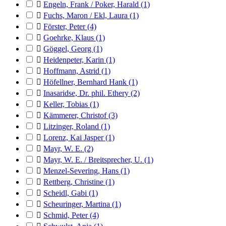

Engeln, Frank / Poker, Harald
(1)

Fuchs, Maron / Ekl, Laura
(1)

Förster, Peter
(4)

Goehrke, Klaus
(1)

Göggel, Georg
(1)

Heidenpeter, Karin
(1)

Hoffmann, Astrid
(1)

Höfellner, Bernhard Hank
(1)

Inasaridse, Dr. phil. Ethery
(2)

Keller, Tobias
(1)

Kämmerer, Christof
(3)

Litzinger, Roland
(1)

Lorenz, Kai Jasper
(1)

Mayr, W. E.
(2)

Mayr, W. E. / Breitsprecher, U.
(1)

Menzel-Severing, Hans
(1)

Rettberg, Christine
(1)

Scheidl, Gabi
(1)

Scheuringer, Martina
(1)

Schmid, Peter
(4)