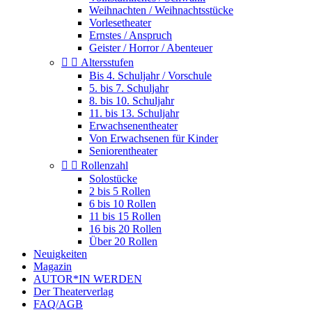
Weihnachten / Weihnachtsstücke
Vorlesetheater
Ernstes / Anspruch
Geister / Horror / Abenteuer


Altersstufen
Bis 4. Schuljahr / Vorschule
5. bis 7. Schuljahr
8. bis 10. Schuljahr
11. bis 13. Schuljahr
Erwachsenentheater
Von Erwachsenen für Kinder
Seniorentheater


Rollenzahl
Solostücke
2 bis 5 Rollen
6 bis 10 Rollen
11 bis 15 Rollen
16 bis 20 Rollen
Über 20 Rollen
Neuigkeiten
Magazin
AUTOR*IN WERDEN
Der Theaterverlag
FAQ/AGB