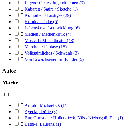

Jugendstücke / Jugendthemen
(9)

Kabarett / Satire / Sketche
(1)

Komödien / Lustiges
(29)

Kriminalstücke
(5)

Lebenskrise / -entwicklung
(6)

Medien / Medienkritik
(4)

Musical / Musiktheater
(43)

Märchen / Fantasy
(18)

Volkstümliches / Schwank
(3)

Von Erwachsenen für Kinder
(5)
Autor
Marke



Arnold, Michael Ö.
(1)

Ayecke, Dörte
(3)

Bur, Christian / Hollendieck, Nils / Niebergall, Eva
(1)

Bäthke, Laurenz
(1)