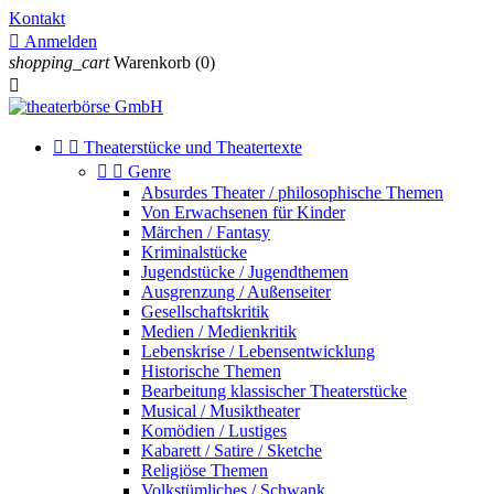
Kontakt

Anmelden
shopping_cart
Warenkorb
(0)



Theaterstücke und Theatertexte


Genre
Absurdes Theater / philosophische Themen
Von Erwachsenen für Kinder
Märchen / Fantasy
Kriminalstücke
Jugendstücke / Jugendthemen
Ausgrenzung / Außenseiter
Gesellschaftskritik
Medien / Medienkritik
Lebenskrise / Lebensentwicklung
Historische Themen
Bearbeitung klassischer Theaterstücke
Musical / Musiktheater
Komödien / Lustiges
Kabarett / Satire / Sketche
Religiöse Themen
Volkstümliches / Schwank