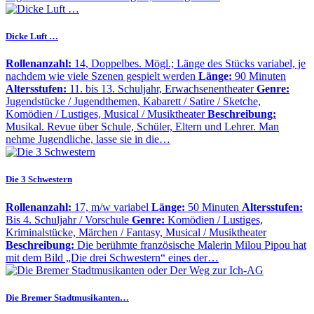
Dicke Luft …
Rollenanzahl:
14, Doppelbes. Mögl.; Länge des Stücks variabel, je
nachdem wie viele Szenen gespielt werden
Länge:
90 Minuten
Altersstufen:
11. bis 13. Schuljahr, Erwachsenentheater
Genre:
Jugendstücke / Jugendthemen, Kabarett / Satire / Sketche,
Komödien / Lustiges, Musical / Musiktheater
Beschreibung:
Musikal. Revue über Schule, Schüler, Eltern und Lehrer. Man
nehme Jugendliche, lasse sie in die…
Die 3 Schwestern
Rollenanzahl:
17, m/w variabel
Länge:
50 Minuten
Altersstufen:
Bis 4. Schuljahr / Vorschule
Genre:
Komödien / Lustiges,
Kriminalstücke, Märchen / Fantasy, Musical / Musiktheater
Beschreibung:
Die berühmte französische Malerin Milou Pipou hat
mit dem Bild „Die drei Schwestern“ eines der…
Die Bremer Stadtmusikanten…