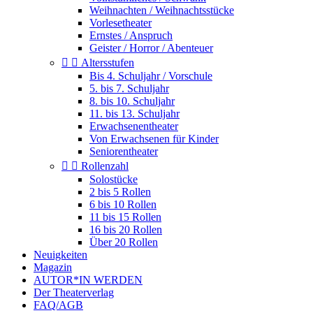
Weihnachten / Weihnachtsstücke
Vorlesetheater
Ernstes / Anspruch
Geister / Horror / Abenteuer


Altersstufen
Bis 4. Schuljahr / Vorschule
5. bis 7. Schuljahr
8. bis 10. Schuljahr
11. bis 13. Schuljahr
Erwachsenentheater
Von Erwachsenen für Kinder
Seniorentheater


Rollenzahl
Solostücke
2 bis 5 Rollen
6 bis 10 Rollen
11 bis 15 Rollen
16 bis 20 Rollen
Über 20 Rollen
Neuigkeiten
Magazin
AUTOR*IN WERDEN
Der Theaterverlag
FAQ/AGB