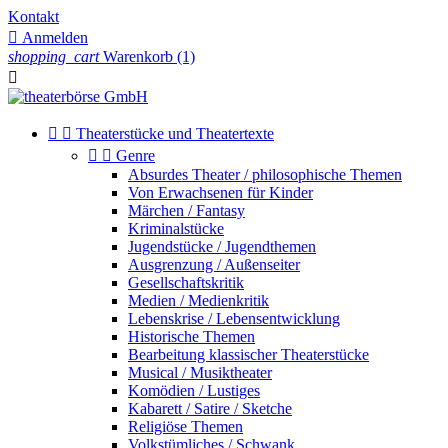
Kontakt

Anmelden
shopping_cart
Warenkorb
(1)



Theaterstücke und Theatertexte


Genre
Absurdes Theater / philosophische Themen
Von Erwachsenen für Kinder
Märchen / Fantasy
Kriminalstücke
Jugendstücke / Jugendthemen
Ausgrenzung / Außenseiter
Gesellschaftskritik
Medien / Medienkritik
Lebenskrise / Lebensentwicklung
Historische Themen
Bearbeitung klassischer Theaterstücke
Musical / Musiktheater
Komödien / Lustiges
Kabarett / Satire / Sketche
Religiöse Themen
Volkstümliches / Schwank