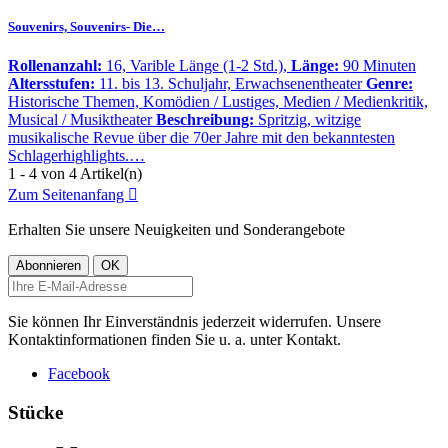
Souvenirs, Souvenirs- Die…
Rollenanzahl:
16, Varible Länge (1-2 Std.),
Länge:
90 Minuten
Altersstufen:
11. bis 13. Schuljahr, Erwachsenentheater
Genre:
Historische Themen, Komödien / Lustiges, Medien / Medienkritik,
Musical / Musiktheater
Beschreibung:
Spritzig, witzige
musikalische Revue über die 70er Jahre mit den bekanntesten
Schlagerhighlights.…
1 - 4 von 4 Artikel(n)
Zum Seitenanfang

Erhalten Sie unsere Neuigkeiten und Sonderangebote
Sie können Ihr Einverständnis jederzeit widerrufen. Unsere
Kontaktinformationen finden Sie u. a. unter Kontakt.
Facebook
Stücke