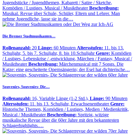
Jugendstücke / Jugendthemen, Kabarett / Satire / Sketche,
Komödien / Lustiges, Musical / Musiktheater
Beschreibung:
Musikal. Revue über Schule, Schüler, Eltern und Lehrer. Man
nehme Jugendliche, lasse sie in die…
Die Bremer Stadtmusikanten…
Rollenanzahl:
20
Länge:
60 Minuten
Altersstufen:
11. bis 13.
Schuljahr, 5. bis 7. Schuljahr, 8. bis 10.Schuljahr
Genre:
Komödien
/ Lustiges, Lebenskrise / -entwicklung, Märchen / Fantasy, Musical /
Musiktheater
Beschreibung:
Märchenmusical mit 7 Songs. Die
Katze: eine gescheiterte Opernsängerin; der Esel hat dichterische…
Souvenirs, Souvenirs- Die…
Rollenanzahl:
16, Variable Länge (1-2 Std.),
Länge:
90 Minuten
Altersstufen:
11. bis 13. Schuljahr, Erwachsenentheater
Genre:
Historische Themen, Komödien / Lustiges, Medien / Medienkritik,
Musical / Musiktheater
Beschreibung:
Spritzig, witzige
musikalische Revue über die 60er Jahre mit den bekanntesten
Schlagerhighlights.…