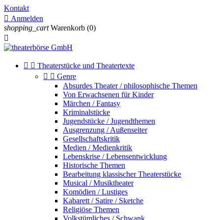
Kontakt

Anmelden
shopping_cart
Warenkorb
(0)



Theaterstücke und Theatertexte


Genre
Absurdes Theater / philosophische Themen
Von Erwachsenen für Kinder
Märchen / Fantasy
Kriminalstücke
Jugendstücke / Jugendthemen
Ausgrenzung / Außenseiter
Gesellschaftskritik
Medien / Medienkritik
Lebenskrise / Lebensentwicklung
Historische Themen
Bearbeitung klassischer Theaterstücke
Musical / Musiktheater
Komödien / Lustiges
Kabarett / Satire / Sketche
Religiöse Themen
Volkstümliches / Schwank