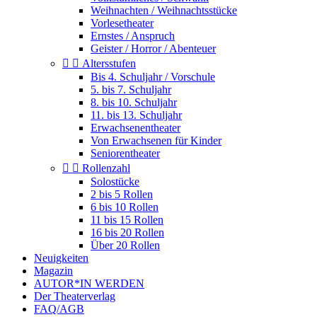
Weihnachten / Weihnachtsstücke
Vorlesetheater
Ernstes / Anspruch
Geister / Horror / Abenteuer


Altersstufen
Bis 4. Schuljahr / Vorschule
5. bis 7. Schuljahr
8. bis 10. Schuljahr
11. bis 13. Schuljahr
Erwachsenentheater
Von Erwachsenen für Kinder
Seniorentheater


Rollenzahl
Solostücke
2 bis 5 Rollen
6 bis 10 Rollen
11 bis 15 Rollen
16 bis 20 Rollen
Über 20 Rollen
Neuigkeiten
Magazin
AUTOR*IN WERDEN
Der Theaterverlag
FAQ/AGB