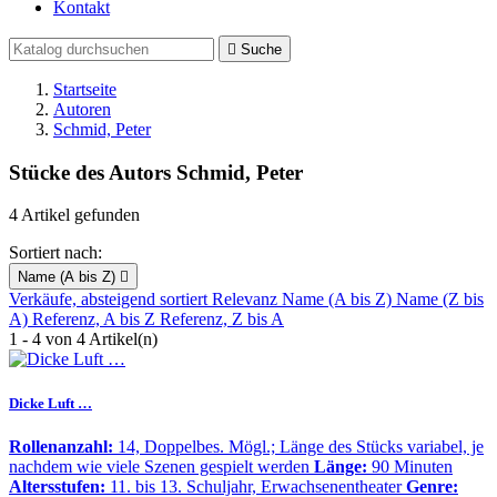
Kontakt

Suche
Startseite
Autoren
Schmid, Peter
Stücke des Autors Schmid, Peter
4 Artikel gefunden
Sortiert nach:
Name (A bis Z)

Verkäufe, absteigend sortiert
Relevanz
Name (A bis Z)
Name (Z bis
A)
Referenz, A bis Z
Referenz, Z bis A
1 - 4 von 4 Artikel(n)
Dicke Luft …
Rollenanzahl:
14, Doppelbes. Mögl.; Länge des Stücks variabel, je
nachdem wie viele Szenen gespielt werden
Länge:
90 Minuten
Altersstufen:
11. bis 13. Schuljahr, Erwachsenentheater
Genre: