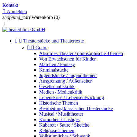
Kontakt

Anmelden
shopping_cart
Warenkorb
(0)



Theaterstücke und Theatertexte


Genre
Absurdes Theater / philosophische Themen
Von Erwachsenen für Kinder
Märchen / Fantasy
Kriminalstücke
Jugendstücke / Jugendthemen
Ausgrenzung / Außenseiter
Gesellschaftskritik
Medien / Medienkritik
Lebenskrise / Lebensentwicklung
Historische Themen
Bearbeitung klassischer Theaterstücke
Musical / Musiktheater
Komödien / Lustiges
Kabarett / Satire / Sketche
Religiöse Themen
Volkstümliches / Schwank