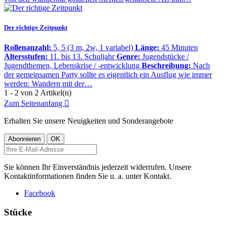
Der richtige Zeitpunkt
Rollenanzahl:
5, 5 (3 m, 2w, 1 variabel)
Länge:
45 Minuten
Altersstufen:
11. bis 13. Schuljahr
Genre:
Jugendstücke /
Jugendthemen, Lebenskrise / -entwicklung
Beschreibung:
Nach
der gemeinsamen Party sollte es eigentlich ein Ausflug wie immer
werden: Wandern mit der…
1 - 2 von 2 Artikel(n)
Zum Seitenanfang

Erhalten Sie unsere Neuigkeiten und Sonderangebote
Sie können Ihr Einverständnis jederzeit widerrufen. Unsere
Kontaktinformationen finden Sie u. a. unter Kontakt.
Facebook
Stücke