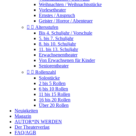
Weihnachten / Weihnachtsstücke
Vorlesetheater
Ernstes / Anspruch
Geister / Horror / Abenteuer


Altersstufen
Bis 4. Schuljahr / Vorschule
5. bis 7. Schuljahr
8. bis 10. Schuljahr
11. bis 13. Schuljahr
Erwachsenentheater
Von Erwachsenen für Kinder
Seniorentheater


Rollenzahl
Solostücke
2 bis 5 Rollen
6 bis 10 Rollen
11 bis 15 Rollen
16 bis 20 Rollen
Über 20 Rollen
Neuigkeiten
Magazin
AUTOR*IN WERDEN
Der Theaterverlag
FAQ/AGB