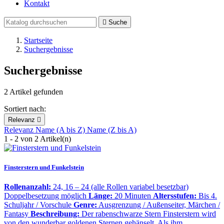
Kontakt

Suche
Startseite
Suchergebnisse
Suchergebnisse
2 Artikel gefunden
Sortiert nach:
Relevanz

Relevanz
Name (A bis Z)
Name (Z bis A)
1 - 2 von 2 Artikel(n)
Finsterstern und Funkelstein
Rollenanzahl:
24, 16 – 24 (alle Rollen variabel besetzbar)
Doppelbesetzung möglich
Länge:
20 Minuten
Altersstufen:
Bis 4.
Schuljahr / Vorschule
Genre:
Ausgrenzung / Außenseiter, Märchen /
Fantasy
Beschreibung:
Der rabenschwarze Stern Finsterstern wird
von den wunderbar goldenen Sternen gehänselt. Als ihm…