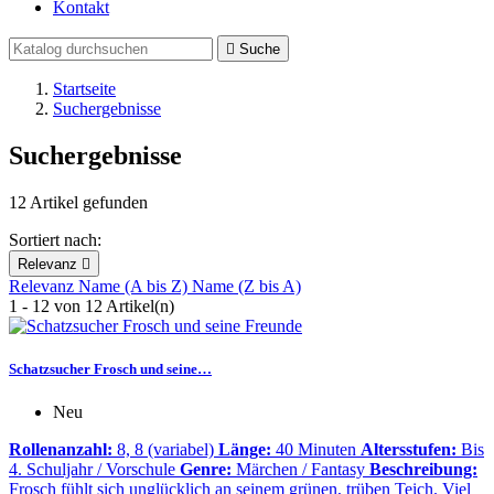
Kontakt

Suche
Startseite
Suchergebnisse
Suchergebnisse
12 Artikel gefunden
Sortiert nach:
Relevanz

Relevanz
Name (A bis Z)
Name (Z bis A)
1 - 12 von 12 Artikel(n)
Schatzsucher Frosch und seine…
Neu
Rollenanzahl:
8, 8 (variabel)
Länge:
40 Minuten
Altersstufen:
Bis
4. Schuljahr / Vorschule
Genre:
Märchen / Fantasy
Beschreibung:
Frosch fühlt sich unglücklich an seinem grünen, trüben Teich. Viel