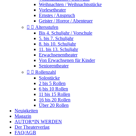
Weihnachten / Weihnachtsstücke
Vorlesetheater
Ernstes / Anspruch
Geister / Horror / Abenteuer


Altersstufen
Bis 4. Schuljahr / Vorschule
5. bis 7. Schuljahr
8. bis 10. Schuljahr
11. bis 13. Schuljahr
Erwachsenentheater
Von Erwachsenen für Kinder
Seniorentheater


Rollenzahl
Solostücke
2 bis 5 Rollen
6 bis 10 Rollen
11 bis 15 Rollen
16 bis 20 Rollen
Über 20 Rollen
Neuigkeiten
Magazin
AUTOR*IN WERDEN
Der Theaterverlag
FAQ/AGB