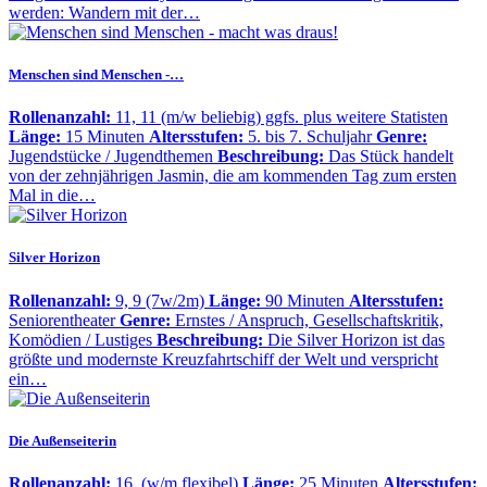
werden: Wandern mit der…
Menschen sind Menschen -…
Rollenanzahl:
11, 11 (m/w beliebig) ggfs. plus weitere Statisten
Länge:
15 Minuten
Altersstufen:
5. bis 7. Schuljahr
Genre:
Jugendstücke / Jugendthemen
Beschreibung:
Das Stück handelt
von der zehnjährigen Jasmin, die am kommenden Tag zum ersten
Mal in die…
Silver Horizon
Rollenanzahl:
9, 9 (7w/2m)
Länge:
90 Minuten
Altersstufen:
Seniorentheater
Genre:
Ernstes / Anspruch, Gesellschaftskritik,
Komödien / Lustiges
Beschreibung:
Die Silver Horizon ist das
größte und modernste Kreuzfahrtschiff der Welt und verspricht
ein…
Die Außenseiterin
Rollenanzahl:
16, (w/m flexibel)
Länge:
25 Minuten
Altersstufen: