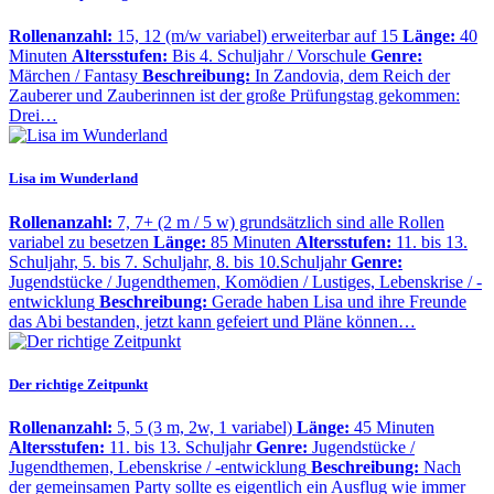
Rollenanzahl:
15, 12 (m/w variabel) erweiterbar auf 15
Länge:
40
Minuten
Altersstufen:
Bis 4. Schuljahr / Vorschule
Genre:
Märchen / Fantasy
Beschreibung:
In Zandovia, dem Reich der
Zauberer und Zauberinnen ist der große Prüfungstag gekommen:
Drei…
Lisa im Wunderland
Rollenanzahl:
7, 7+ (2 m / 5 w) grundsätzlich sind alle Rollen
variabel zu besetzen
Länge:
85 Minuten
Altersstufen:
11. bis 13.
Schuljahr, 5. bis 7. Schuljahr, 8. bis 10.Schuljahr
Genre:
Jugendstücke / Jugendthemen, Komödien / Lustiges, Lebenskrise / -
entwicklung
Beschreibung:
Gerade haben Lisa und ihre Freunde
das Abi bestanden, jetzt kann gefeiert und Pläne können…
Der richtige Zeitpunkt
Rollenanzahl:
5, 5 (3 m, 2w, 1 variabel)
Länge:
45 Minuten
Altersstufen:
11. bis 13. Schuljahr
Genre:
Jugendstücke /
Jugendthemen, Lebenskrise / -entwicklung
Beschreibung:
Nach
der gemeinsamen Party sollte es eigentlich ein Ausflug wie immer