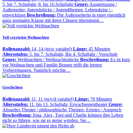
5. bis 7. Schuljahr, 8. bis 10.Schuljahr
Genre:
Ausgrenzung /
Außenseiter, Jugendstücke / Jugendthemen, Lebenskrise / -
entwicklung
Beschreibung:
Die Außenseiterin in einer eigentlich
ganz normalen Klasse mit ihren Cliquen übernimmt…
Voll verrückte Weihnachten
Rollenanzahl:
14, 14 (m/w variabel)
Länge:
45 Minuten
Altersstufen:
5. bis 7. Schuljahr, Bis 4. Schuljahr / Vorschule
Genre:
Weihnachten / Weihnachtsstücke
Beschreibung:
Es ist kurz
vor Weihnachten und Familie Benner trifft die letzten
Vorbereitungen. Natürlich möchte…
Geschichten
Rollenanzahl:
11, 11 (m/v/d variabel)
Länge:
70 Minuten
Altersstufen:
11. bis 13. Schuljahr, Erwachsenentheater
Genre:
Absurdes Theater / philosophische Themen, Ernstes / Anspruch
Beschreibung:
Jona, Alex, Toni und Charlie können ihre Leben
nicht so führen, wie sie es gerne würden. Sie…