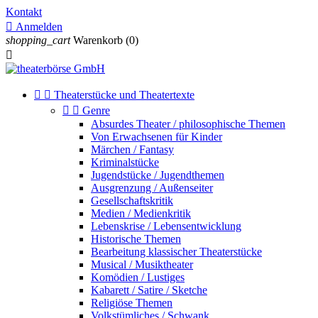
Kontakt

Anmelden
shopping_cart
Warenkorb
(0)



Theaterstücke und Theatertexte


Genre
Absurdes Theater / philosophische Themen
Von Erwachsenen für Kinder
Märchen / Fantasy
Kriminalstücke
Jugendstücke / Jugendthemen
Ausgrenzung / Außenseiter
Gesellschaftskritik
Medien / Medienkritik
Lebenskrise / Lebensentwicklung
Historische Themen
Bearbeitung klassischer Theaterstücke
Musical / Musiktheater
Komödien / Lustiges
Kabarett / Satire / Sketche
Religiöse Themen
Volkstümliches / Schwank