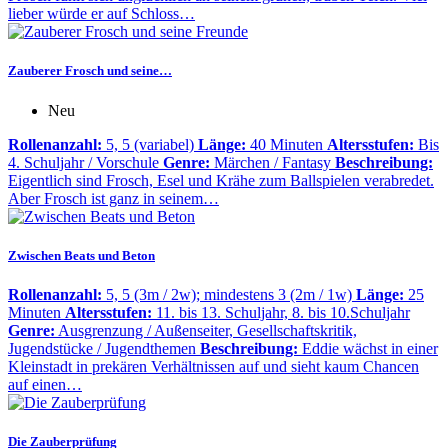
lieber würde er auf Schloss…
Zauberer Frosch und seine…
Neu
Rollenanzahl:
5, 5 (variabel)
Länge:
40 Minuten
Altersstufen:
Bis
4. Schuljahr / Vorschule
Genre:
Märchen / Fantasy
Beschreibung:
Eigentlich sind Frosch, Esel und Krähe zum Ballspielen verabredet.
Aber Frosch ist ganz in seinem…
Zwischen Beats und Beton
Rollenanzahl:
5, 5 (3m / 2w); mindestens 3 (2m / 1w)
Länge:
25
Minuten
Altersstufen:
11. bis 13. Schuljahr, 8. bis 10.Schuljahr
Genre:
Ausgrenzung / Außenseiter, Gesellschaftskritik,
Jugendstücke / Jugendthemen
Beschreibung:
Eddie wächst in einer
Kleinstadt in prekären Verhältnissen auf und sieht kaum Chancen
auf einen…
Die Zauberprüfung