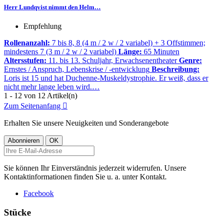
Herr Lundqvist nimmt den Helm…
Empfehlung
Rollenanzahl:
7 bis 8, 8 (4 m / 2 w / 2 variabel) + 3 Offstimmen;
mindestens 7 (3 m / 2 w / 2 variabel)
Länge:
65 Minuten
Altersstufen:
11. bis 13. Schuljahr, Erwachsenentheater
Genre:
Ernstes / Anspruch, Lebenskrise / -entwicklung
Beschreibung:
Loris ist 15 und hat Duchenne-Muskeldystrophie. Er weiß, dass er
nicht mehr lange leben wird.…
1 - 12 von 12 Artikel(n)
Zum Seitenanfang

Erhalten Sie unsere Neuigkeiten und Sonderangebote
Sie können Ihr Einverständnis jederzeit widerrufen. Unsere
Kontaktinformationen finden Sie u. a. unter Kontakt.
Facebook
Stücke