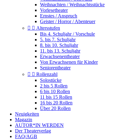
Weihnachten / Weihnachtsstücke
Vorlesetheater
Ernstes / Anspruch
Geister / Horror / Abenteuer


Altersstufen
Bis 4. Schuljahr / Vorschule
5. bis 7. Schuljahr
8. bis 10. Schuljahr
11. bis 13. Schuljahr
Erwachsenentheater
Von Erwachsenen für Kinder
Seniorentheater


Rollenzahl
Solostücke
2 bis 5 Rollen
6 bis 10 Rollen
11 bis 15 Rollen
16 bis 20 Rollen
Über 20 Rollen
Neuigkeiten
Magazin
AUTOR*IN WERDEN
Der Theaterverlag
FAQ/AGB