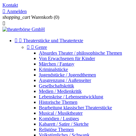
Kontakt

Anmelden
shopping_cart
Warenkorb
(0)



Theaterstücke und Theatertexte


Genre
Absurdes Theater / philosophische Themen
Von Erwachsenen für Kinder
Märchen / Fantasy
Kriminalstücke
Jugendstücke / Jugendthemen
Ausgrenzung / Außenseiter
Gesellschaftskritik
Medien / Medienkritik
Lebenskrise / Lebensentwicklung
Historische Themen
Bearbeitung klassischer Theaterstücke
Musical / Musiktheater
Komödien / Lustiges
Kabarett / Satire / Sketche
Religiöse Themen
Volkstümliches / Schwank