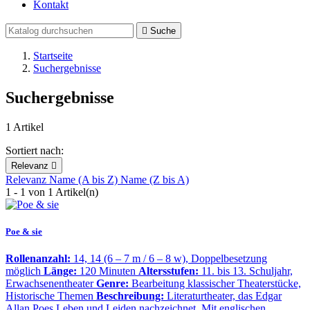
Kontakt

Suche
Startseite
Suchergebnisse
Suchergebnisse
1 Artikel
Sortiert nach:
Relevanz

Relevanz
Name (A bis Z)
Name (Z bis A)
1 - 1 von 1 Artikel(n)
Poe & sie
Rollenanzahl:
14, 14 (6 – 7 m / 6 – 8 w), Doppelbesetzung
möglich
Länge:
120 Minuten
Altersstufen:
11. bis 13. Schuljahr,
Erwachsenentheater
Genre:
Bearbeitung klassischer Theaterstücke,
Historische Themen
Beschreibung:
Literaturtheater, das Edgar
Allan Poes Leben und Leiden nachzeichnet. Mit englischen…