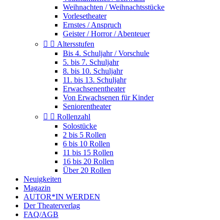
Weihnachten / Weihnachtsstücke
Vorlesetheater
Ernstes / Anspruch
Geister / Horror / Abenteuer


Altersstufen
Bis 4. Schuljahr / Vorschule
5. bis 7. Schuljahr
8. bis 10. Schuljahr
11. bis 13. Schuljahr
Erwachsenentheater
Von Erwachsenen für Kinder
Seniorentheater


Rollenzahl
Solostücke
2 bis 5 Rollen
6 bis 10 Rollen
11 bis 15 Rollen
16 bis 20 Rollen
Über 20 Rollen
Neuigkeiten
Magazin
AUTOR*IN WERDEN
Der Theaterverlag
FAQ/AGB