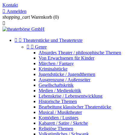
Kontakt

Anmelden
shopping_cart
Warenkorb
(0)



Theaterstücke und Theatertexte


Genre
Absurdes Theater / philosophische Themen
Von Erwachsenen für Kinder
Märchen / Fantasy
Kriminalstücke
Jugendstücke / Jugendthemen
Ausgrenzung / Außenseiter
Gesellschaftskritik
Medien / Medienkritik
Lebenskrise / Lebensentwicklung
Historische Themen
Bearbeitung klassischer Theaterstücke
Musical / Musiktheater
Komödien / Lustiges
Kabarett / Satire / Sketche
Religiöse Themen
Volkstümliches / Schwank