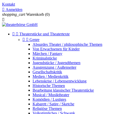
Kontakt

Anmelden
shopping_cart
Warenkorb
(0)



Theaterstücke und Theatertexte


Genre
Absurdes Theater / philosophische Themen
Von Erwachsenen für Kinder
Märchen / Fantasy
Kriminalstücke
Jugendstücke / Jugendthemen
Ausgrenzung / Außenseiter
Gesellschaftskritik
Medien / Medienkritik
Lebenskrise / Lebensentwicklung
Historische Themen
Bearbeitung klassischer Theaterstücke
Musical / Musiktheater
Komödien / Lustiges
Kabarett / Satire / Sketche
Religiöse Themen
Volkstümliches / Schwank