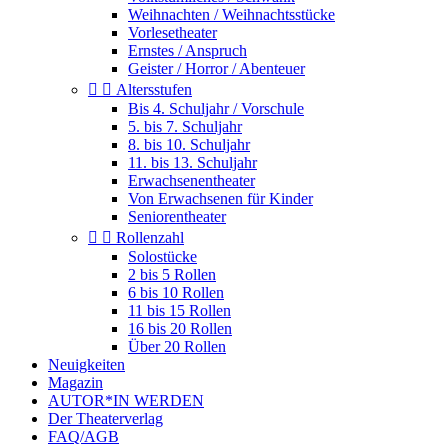
Weihnachten / Weihnachtsstücke
Vorlesetheater
Ernstes / Anspruch
Geister / Horror / Abenteuer


Altersstufen
Bis 4. Schuljahr / Vorschule
5. bis 7. Schuljahr
8. bis 10. Schuljahr
11. bis 13. Schuljahr
Erwachsenentheater
Von Erwachsenen für Kinder
Seniorentheater


Rollenzahl
Solostücke
2 bis 5 Rollen
6 bis 10 Rollen
11 bis 15 Rollen
16 bis 20 Rollen
Über 20 Rollen
Neuigkeiten
Magazin
AUTOR*IN WERDEN
Der Theaterverlag
FAQ/AGB