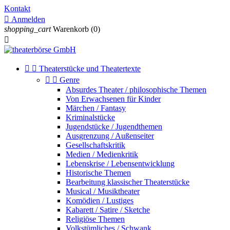
Kontakt

Anmelden
shopping_cart
Warenkorb
(0)



Theaterstücke und Theatertexte


Genre
Absurdes Theater / philosophische Themen
Von Erwachsenen für Kinder
Märchen / Fantasy
Kriminalstücke
Jugendstücke / Jugendthemen
Ausgrenzung / Außenseiter
Gesellschaftskritik
Medien / Medienkritik
Lebenskrise / Lebensentwicklung
Historische Themen
Bearbeitung klassischer Theaterstücke
Musical / Musiktheater
Komödien / Lustiges
Kabarett / Satire / Sketche
Religiöse Themen
Volkstümliches / Schwank