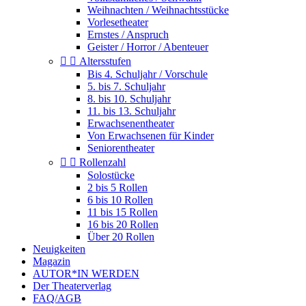
Weihnachten / Weihnachtsstücke
Vorlesetheater
Ernstes / Anspruch
Geister / Horror / Abenteuer


Altersstufen
Bis 4. Schuljahr / Vorschule
5. bis 7. Schuljahr
8. bis 10. Schuljahr
11. bis 13. Schuljahr
Erwachsenentheater
Von Erwachsenen für Kinder
Seniorentheater


Rollenzahl
Solostücke
2 bis 5 Rollen
6 bis 10 Rollen
11 bis 15 Rollen
16 bis 20 Rollen
Über 20 Rollen
Neuigkeiten
Magazin
AUTOR*IN WERDEN
Der Theaterverlag
FAQ/AGB