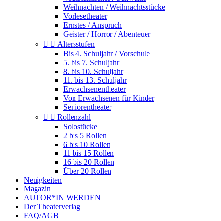
Weihnachten / Weihnachtsstücke
Vorlesetheater
Ernstes / Anspruch
Geister / Horror / Abenteuer


Altersstufen
Bis 4. Schuljahr / Vorschule
5. bis 7. Schuljahr
8. bis 10. Schuljahr
11. bis 13. Schuljahr
Erwachsenentheater
Von Erwachsenen für Kinder
Seniorentheater


Rollenzahl
Solostücke
2 bis 5 Rollen
6 bis 10 Rollen
11 bis 15 Rollen
16 bis 20 Rollen
Über 20 Rollen
Neuigkeiten
Magazin
AUTOR*IN WERDEN
Der Theaterverlag
FAQ/AGB