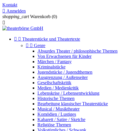
Kontakt

Anmelden
shopping_cart
Warenkorb
(0)



Theaterstücke und Theatertexte


Genre
Absurdes Theater / philosophische Themen
Von Erwachsenen für Kinder
Märchen / Fantasy
Kriminalstücke
Jugendstücke / Jugendthemen
Ausgrenzung / Außenseiter
Gesellschaftskritik
Medien / Medienkritik
Lebenskrise / Lebensentwicklung
Historische Themen
Bearbeitung klassischer Theaterstücke
Musical / Musiktheater
Komödien / Lustiges
Kabarett / Satire / Sketche
Religiöse Themen
Volkstümliches / Schwank