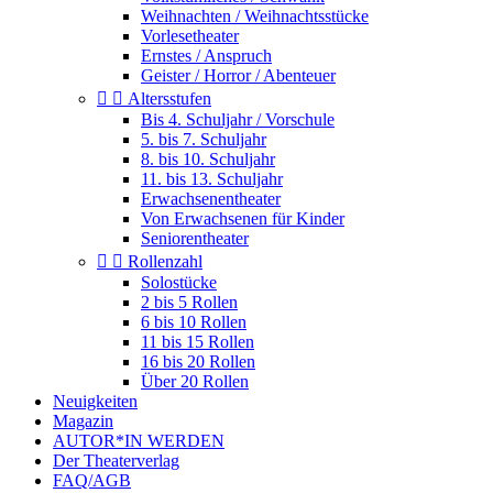
Weihnachten / Weihnachtsstücke
Vorlesetheater
Ernstes / Anspruch
Geister / Horror / Abenteuer


Altersstufen
Bis 4. Schuljahr / Vorschule
5. bis 7. Schuljahr
8. bis 10. Schuljahr
11. bis 13. Schuljahr
Erwachsenentheater
Von Erwachsenen für Kinder
Seniorentheater


Rollenzahl
Solostücke
2 bis 5 Rollen
6 bis 10 Rollen
11 bis 15 Rollen
16 bis 20 Rollen
Über 20 Rollen
Neuigkeiten
Magazin
AUTOR*IN WERDEN
Der Theaterverlag
FAQ/AGB