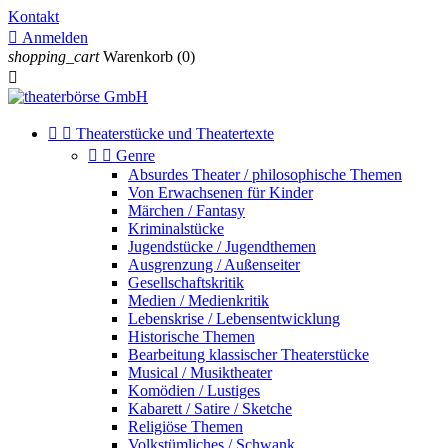
Kontakt

Anmelden
shopping_cart
Warenkorb
(0)



Theaterstücke und Theatertexte


Genre
Absurdes Theater / philosophische Themen
Von Erwachsenen für Kinder
Märchen / Fantasy
Kriminalstücke
Jugendstücke / Jugendthemen
Ausgrenzung / Außenseiter
Gesellschaftskritik
Medien / Medienkritik
Lebenskrise / Lebensentwicklung
Historische Themen
Bearbeitung klassischer Theaterstücke
Musical / Musiktheater
Komödien / Lustiges
Kabarett / Satire / Sketche
Religiöse Themen
Volkstümliches / Schwank