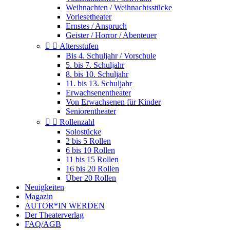
Weihnachten / Weihnachtsstücke
Vorlesetheater
Ernstes / Anspruch
Geister / Horror / Abenteuer


Altersstufen
Bis 4. Schuljahr / Vorschule
5. bis 7. Schuljahr
8. bis 10. Schuljahr
11. bis 13. Schuljahr
Erwachsenentheater
Von Erwachsenen für Kinder
Seniorentheater


Rollenzahl
Solostücke
2 bis 5 Rollen
6 bis 10 Rollen
11 bis 15 Rollen
16 bis 20 Rollen
Über 20 Rollen
Neuigkeiten
Magazin
AUTOR*IN WERDEN
Der Theaterverlag
FAQ/AGB