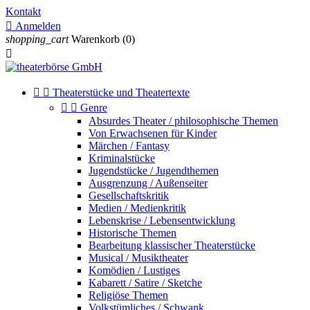
Kontakt

Anmelden
shopping_cart
Warenkorb
(0)



Theaterstücke und Theatertexte


Genre
Absurdes Theater / philosophische Themen
Von Erwachsenen für Kinder
Märchen / Fantasy
Kriminalstücke
Jugendstücke / Jugendthemen
Ausgrenzung / Außenseiter
Gesellschaftskritik
Medien / Medienkritik
Lebenskrise / Lebensentwicklung
Historische Themen
Bearbeitung klassischer Theaterstücke
Musical / Musiktheater
Komödien / Lustiges
Kabarett / Satire / Sketche
Religiöse Themen
Volkstümliches / Schwank