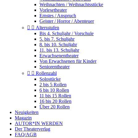
Weihnachten / Weihnachtsstücke
Vorlesetheater
Ernstes / Anspruch
Geister / Horror / Abenteuer


Altersstufen
Bis 4. Schuljahr / Vorschule
5. bis 7. Schuljahr
8. bis 10. Schuljahr
11. bis 13. Schuljahr
Erwachsenentheater
Von Erwachsenen für Kinder
Seniorentheater


Rollenzahl
Solostücke
2 bis 5 Rollen
6 bis 10 Rollen
11 bis 15 Rollen
16 bis 20 Rollen
Über 20 Rollen
Neuigkeiten
Magazin
AUTOR*IN WERDEN
Der Theaterverlag
FAQ/AGB