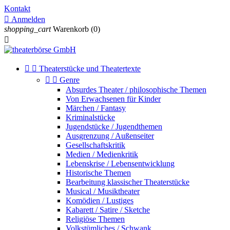
Kontakt

Anmelden
shopping_cart
Warenkorb
(0)



Theaterstücke und Theatertexte


Genre
Absurdes Theater / philosophische Themen
Von Erwachsenen für Kinder
Märchen / Fantasy
Kriminalstücke
Jugendstücke / Jugendthemen
Ausgrenzung / Außenseiter
Gesellschaftskritik
Medien / Medienkritik
Lebenskrise / Lebensentwicklung
Historische Themen
Bearbeitung klassischer Theaterstücke
Musical / Musiktheater
Komödien / Lustiges
Kabarett / Satire / Sketche
Religiöse Themen
Volkstümliches / Schwank