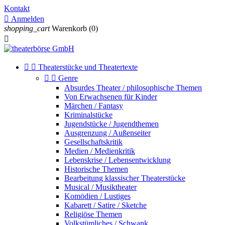
Kontakt

Anmelden
shopping_cart
Warenkorb
(0)



Theaterstücke und Theatertexte


Genre
Absurdes Theater / philosophische Themen
Von Erwachsenen für Kinder
Märchen / Fantasy
Kriminalstücke
Jugendstücke / Jugendthemen
Ausgrenzung / Außenseiter
Gesellschaftskritik
Medien / Medienkritik
Lebenskrise / Lebensentwicklung
Historische Themen
Bearbeitung klassischer Theaterstücke
Musical / Musiktheater
Komödien / Lustiges
Kabarett / Satire / Sketche
Religiöse Themen
Volkstümliches / Schwank