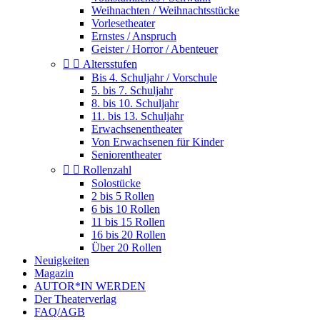
Weihnachten / Weihnachtsstücke
Vorlesetheater
Ernstes / Anspruch
Geister / Horror / Abenteuer


Altersstufen
Bis 4. Schuljahr / Vorschule
5. bis 7. Schuljahr
8. bis 10. Schuljahr
11. bis 13. Schuljahr
Erwachsenentheater
Von Erwachsenen für Kinder
Seniorentheater


Rollenzahl
Solostücke
2 bis 5 Rollen
6 bis 10 Rollen
11 bis 15 Rollen
16 bis 20 Rollen
Über 20 Rollen
Neuigkeiten
Magazin
AUTOR*IN WERDEN
Der Theaterverlag
FAQ/AGB