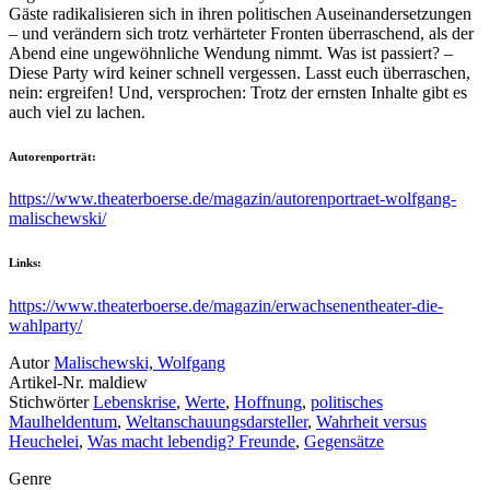
Gäste radikalisieren sich in ihren politischen Auseinandersetzungen
– und verändern sich trotz verhärteter Fronten überraschend, als der
Abend eine ungewöhnliche Wendung nimmt. Was ist passiert? –
Diese Party wird keiner schnell vergessen. Lasst euch überraschen,
nein: ergreifen! Und, versprochen: Trotz der ernsten Inhalte gibt es
auch viel zu lachen.
Autorenporträt:
https://www.theaterboerse.de/magazin/autorenportraet-wolfgang-
malischewski/
Links:
https://www.theaterboerse.de/magazin/erwachsenentheater-die-
wahlparty/
Autor
Malischewski, Wolfgang
Artikel-Nr.
maldiew
Stichwörter
Lebenskrise
,
Werte
,
Hoffnung
,
politisches
Maulheldentum
,
Weltanschauungsdarsteller
,
Wahrheit versus
Heuchelei
,
Was macht lebendig? Freunde
,
Gegensätze
Genre