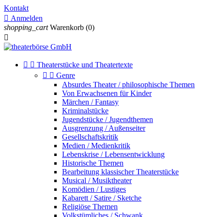
Kontakt

Anmelden
shopping_cart
Warenkorb
(0)



Theaterstücke und Theatertexte


Genre
Absurdes Theater / philosophische Themen
Von Erwachsenen für Kinder
Märchen / Fantasy
Kriminalstücke
Jugendstücke / Jugendthemen
Ausgrenzung / Außenseiter
Gesellschaftskritik
Medien / Medienkritik
Lebenskrise / Lebensentwicklung
Historische Themen
Bearbeitung klassischer Theaterstücke
Musical / Musiktheater
Komödien / Lustiges
Kabarett / Satire / Sketche
Religiöse Themen
Volkstümliches / Schwank