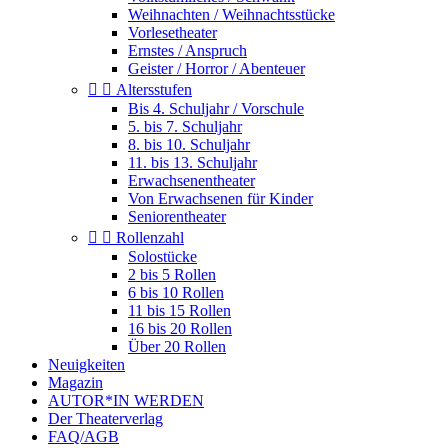
Weihnachten / Weihnachtsstücke
Vorlesetheater
Ernstes / Anspruch
Geister / Horror / Abenteuer


Altersstufen
Bis 4. Schuljahr / Vorschule
5. bis 7. Schuljahr
8. bis 10. Schuljahr
11. bis 13. Schuljahr
Erwachsenentheater
Von Erwachsenen für Kinder
Seniorentheater


Rollenzahl
Solostücke
2 bis 5 Rollen
6 bis 10 Rollen
11 bis 15 Rollen
16 bis 20 Rollen
Über 20 Rollen
Neuigkeiten
Magazin
AUTOR*IN WERDEN
Der Theaterverlag
FAQ/AGB