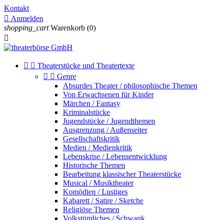
Kontakt

Anmelden
shopping_cart
Warenkorb
(0)



Theaterstücke und Theatertexte


Genre
Absurdes Theater / philosophische Themen
Von Erwachsenen für Kinder
Märchen / Fantasy
Kriminalstücke
Jugendstücke / Jugendthemen
Ausgrenzung / Außenseiter
Gesellschaftskritik
Medien / Medienkritik
Lebenskrise / Lebensentwicklung
Historische Themen
Bearbeitung klassischer Theaterstücke
Musical / Musiktheater
Komödien / Lustiges
Kabarett / Satire / Sketche
Religiöse Themen
Volkstümliches / Schwank