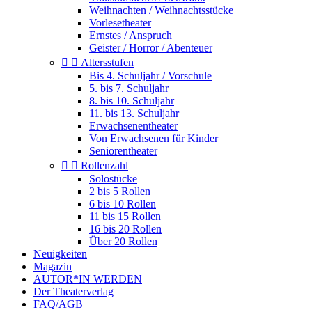
Weihnachten / Weihnachtsstücke
Vorlesetheater
Ernstes / Anspruch
Geister / Horror / Abenteuer


Altersstufen
Bis 4. Schuljahr / Vorschule
5. bis 7. Schuljahr
8. bis 10. Schuljahr
11. bis 13. Schuljahr
Erwachsenentheater
Von Erwachsenen für Kinder
Seniorentheater


Rollenzahl
Solostücke
2 bis 5 Rollen
6 bis 10 Rollen
11 bis 15 Rollen
16 bis 20 Rollen
Über 20 Rollen
Neuigkeiten
Magazin
AUTOR*IN WERDEN
Der Theaterverlag
FAQ/AGB