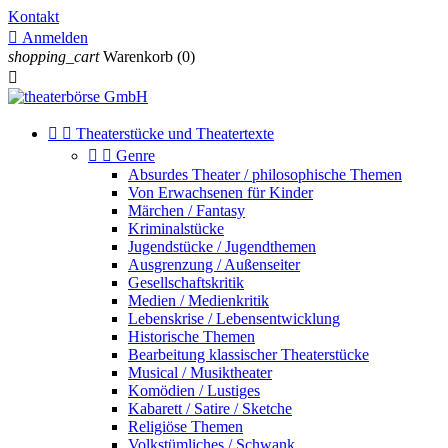
Kontakt

Anmelden
shopping_cart
Warenkorb
(0)



Theaterstücke und Theatertexte


Genre
Absurdes Theater / philosophische Themen
Von Erwachsenen für Kinder
Märchen / Fantasy
Kriminalstücke
Jugendstücke / Jugendthemen
Ausgrenzung / Außenseiter
Gesellschaftskritik
Medien / Medienkritik
Lebenskrise / Lebensentwicklung
Historische Themen
Bearbeitung klassischer Theaterstücke
Musical / Musiktheater
Komödien / Lustiges
Kabarett / Satire / Sketche
Religiöse Themen
Volkstümliches / Schwank