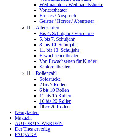
Weihnachten / Weihnachtsstücke
Vorlesetheater
Ernstes / Anspruch
Geister / Horror / Abenteuer


Altersstufen
Bis 4. Schuljahr / Vorschule
5. bis 7. Schuljahr
8. bis 10. Schuljahr
11. bis 13. Schuljahr
Erwachsenentheater
Von Erwachsenen für Kinder
Seniorentheater


Rollenzahl
Solostücke
2 bis 5 Rollen
6 bis 10 Rollen
11 bis 15 Rollen
16 bis 20 Rollen
Über 20 Rollen
Neuigkeiten
Magazin
AUTOR*IN WERDEN
Der Theaterverlag
FAQ/AGB