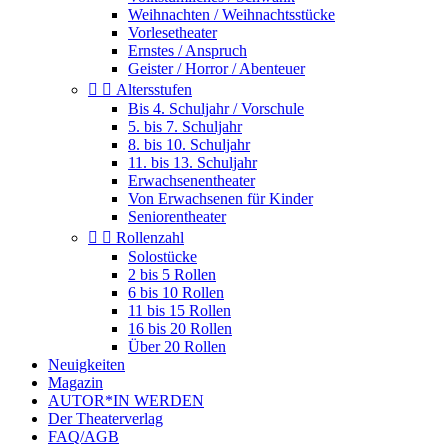
Weihnachten / Weihnachtsstücke
Vorlesetheater
Ernstes / Anspruch
Geister / Horror / Abenteuer


Altersstufen
Bis 4. Schuljahr / Vorschule
5. bis 7. Schuljahr
8. bis 10. Schuljahr
11. bis 13. Schuljahr
Erwachsenentheater
Von Erwachsenen für Kinder
Seniorentheater


Rollenzahl
Solostücke
2 bis 5 Rollen
6 bis 10 Rollen
11 bis 15 Rollen
16 bis 20 Rollen
Über 20 Rollen
Neuigkeiten
Magazin
AUTOR*IN WERDEN
Der Theaterverlag
FAQ/AGB