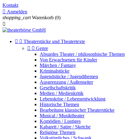
Kontakt

Anmelden
shopping_cart
Warenkorb
(0)



Theaterstücke und Theatertexte


Genre
Absurdes Theater / philosophische Themen
Von Erwachsenen für Kinder
Märchen / Fantasy
Kriminalstücke
Jugendstücke / Jugendthemen
Ausgrenzung / Außenseiter
Gesellschaftskritik
Medien / Medienkritik
Lebenskrise / Lebensentwicklung
Historische Themen
Bearbeitung klassischer Theaterstücke
Musical / Musiktheater
Komödien / Lustiges
Kabarett / Satire / Sketche
Religiöse Themen
Volkstümliches / Schwank