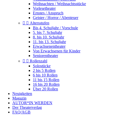
Weihnachten / Weihnachtsstücke
Vorlesetheater
Ernstes / Anspruch
Geister / Horror / Abenteuer


Altersstufen
Bis 4. Schuljahr / Vorschule
5. bis 7. Schuljahr
8. bis 10. Schuljahr
11. bis 13. Schuljahr
Erwachsenentheater
Von Erwachsenen für Kinder
Seniorentheater


Rollenzahl
Solostücke
2 bis 5 Rollen
6 bis 10 Rollen
11 bis 15 Rollen
16 bis 20 Rollen
Über 20 Rollen
Neuigkeiten
Magazin
AUTOR*IN WERDEN
Der Theaterverlag
FAQ/AGB