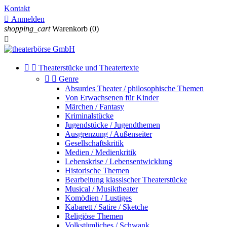
Kontakt

Anmelden
shopping_cart
Warenkorb
(0)



Theaterstücke und Theatertexte


Genre
Absurdes Theater / philosophische Themen
Von Erwachsenen für Kinder
Märchen / Fantasy
Kriminalstücke
Jugendstücke / Jugendthemen
Ausgrenzung / Außenseiter
Gesellschaftskritik
Medien / Medienkritik
Lebenskrise / Lebensentwicklung
Historische Themen
Bearbeitung klassischer Theaterstücke
Musical / Musiktheater
Komödien / Lustiges
Kabarett / Satire / Sketche
Religiöse Themen
Volkstümliches / Schwank