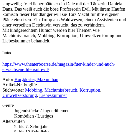
langweilig. Viel lieber hätte er ein Date mit der Tänzerin Daniela
Dans. Das weiß auch die böse Professorin Evil. Mit ihrem Haufen
komisch-fieser Handlanger will sie Tors Macht für ihre eigenen
Pläne einsetzen. Ein Trupp aus Waldwesen, einem Assistenten und
einer verpeilten Detektivin versucht, das zu verhindern.
Mit kindgerechtem Humor werden hier Themen wie
Machtmissbrauch, Mobbing, Korruption, Umweltzerstörung und
Liebeskummer behandelt.
Links:
https://www.theaterboerse.de/magazin/fuer-kinder-und-auch-
erwachsene-life-isnt-evil/
Autor
Burgdörfer, Maximilian
Artikel-Nr.
buglife
Stichwörter
Mobbing
,
Machtmissbrauch
,
Korruption
,
Umweltzerstörung
,
Liebeskummer
Genre
Jugendstücke / Jugendthemen
Komödien / Lustiges
Altersstufen
5. bis 7. Schuljahr
8. bis 10.Schuljahr