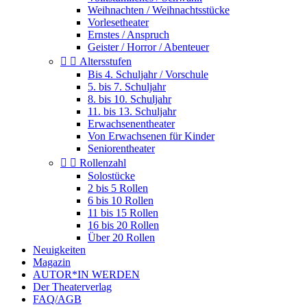
Weihnachten / Weihnachtsstücke
Vorlesetheater
Ernstes / Anspruch
Geister / Horror / Abenteuer


Altersstufen
Bis 4. Schuljahr / Vorschule
5. bis 7. Schuljahr
8. bis 10. Schuljahr
11. bis 13. Schuljahr
Erwachsenentheater
Von Erwachsenen für Kinder
Seniorentheater


Rollenzahl
Solostücke
2 bis 5 Rollen
6 bis 10 Rollen
11 bis 15 Rollen
16 bis 20 Rollen
Über 20 Rollen
Neuigkeiten
Magazin
AUTOR*IN WERDEN
Der Theaterverlag
FAQ/AGB