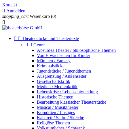
Kontakt

Anmelden
shopping_cart
Warenkorb
(0)



Theaterstücke und Theatertexte


Genre
Absurdes Theater / philosophische Themen
Von Erwachsenen für Kinder
Märchen / Fantasy
Kriminalstücke
Jugendstücke / Jugendthemen
Ausgrenzung / Außenseiter
Gesellschaftskritik
Medien / Medienkritik
Lebenskrise / Lebensentwicklung
Historische Themen
Bearbeitung klassischer Theaterstücke
Musical / Musiktheater
Komödien / Lustiges
Kabarett / Satire / Sketche
Religiöse Themen
Volkstümliches / Schwank