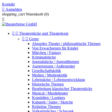
Kontakt

Anmelden
shopping_cart
Warenkorb
(0)



Theaterstücke und Theatertexte


Genre
Absurdes Theater / philosophische Themen
Von Erwachsenen für Kinder
Märchen / Fantasy
Kriminalstücke
Jugendstücke / Jugendthemen
Ausgrenzung / Außenseiter
Gesellschaftskritik
Medien / Medienkritik
Lebenskrise / Lebensentwicklung
Historische Themen
Bearbeitung klassischer Theaterstücke
Musical / Musiktheater
Komödien / Lustiges
Kabarett / Satire / Sketche
Religiöse Themen
Volkstümliches / Schwank