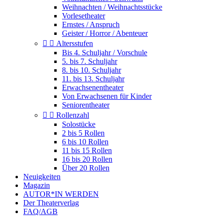
Weihnachten / Weihnachtsstücke
Vorlesetheater
Ernstes / Anspruch
Geister / Horror / Abenteuer


Altersstufen
Bis 4. Schuljahr / Vorschule
5. bis 7. Schuljahr
8. bis 10. Schuljahr
11. bis 13. Schuljahr
Erwachsenentheater
Von Erwachsenen für Kinder
Seniorentheater


Rollenzahl
Solostücke
2 bis 5 Rollen
6 bis 10 Rollen
11 bis 15 Rollen
16 bis 20 Rollen
Über 20 Rollen
Neuigkeiten
Magazin
AUTOR*IN WERDEN
Der Theaterverlag
FAQ/AGB