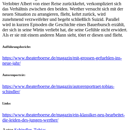
Verlobter Albert von einer Reise zurückkehrt, verkompliziert sich
das Verhältnis zwischen den beiden. Werther versucht sich mit der
neuen Situation zu arrangieren, flieht, kehrt zurück, wird
zunehmend verzweifelter und begeht schließlich Suizid. Parallel
wird in kurzen Episoden die Geschichte eines Bauerbursch erzählt,
der sich in seine Wirtin verliebt hat, die seine Gefühle nicht erwidert.
Als er sie mit einem anderen Mann sieht, tötet er diesen und flieht.
Aufführungsbericht:
https://www.theaterboerse.de/magazin/mit-grossen-gefuehlen-ins-
neue-jahr/
Autorenporträt:
https://www.theaterboerse.de/magazin/autorenportraet-tobias-
schindler/
Links:
https://www.theaterboerse.de/magazin/ein-klassiker-neu-bearbeitet-
die-leiden-des-jungen-werther/
Autor
Schindler, Tobias