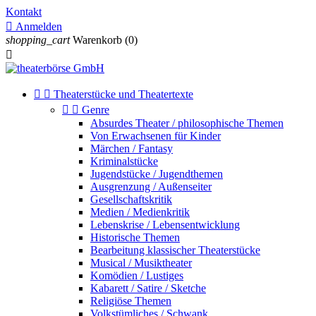
Kontakt

Anmelden
shopping_cart
Warenkorb
(0)



Theaterstücke und Theatertexte


Genre
Absurdes Theater / philosophische Themen
Von Erwachsenen für Kinder
Märchen / Fantasy
Kriminalstücke
Jugendstücke / Jugendthemen
Ausgrenzung / Außenseiter
Gesellschaftskritik
Medien / Medienkritik
Lebenskrise / Lebensentwicklung
Historische Themen
Bearbeitung klassischer Theaterstücke
Musical / Musiktheater
Komödien / Lustiges
Kabarett / Satire / Sketche
Religiöse Themen
Volkstümliches / Schwank