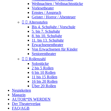
Weihnachten / Weihnachtsstücke
Vorlesetheater
Ernstes / Anspruch
Geister / Horror / Abenteuer


Altersstufen
Bis 4. Schuljahr / Vorschule
5. bis 7. Schuljahr
8. bis 10. Schuljahr
11. bis 13. Schuljahr
Erwachsenentheater
Von Erwachsenen für Kinder
Seniorentheater


Rollenzahl
Solostücke
2 bis 5 Rollen
6 bis 10 Rollen
11 bis 15 Rollen
16 bis 20 Rollen
Über 20 Rollen
Neuigkeiten
Magazin
AUTOR*IN WERDEN
Der Theaterverlag
FAQ/AGB