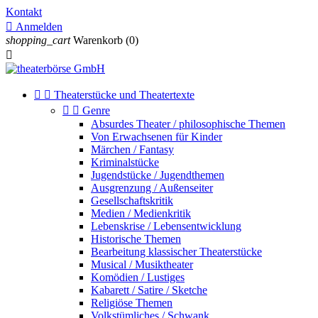
Kontakt

Anmelden
shopping_cart
Warenkorb
(0)



Theaterstücke und Theatertexte


Genre
Absurdes Theater / philosophische Themen
Von Erwachsenen für Kinder
Märchen / Fantasy
Kriminalstücke
Jugendstücke / Jugendthemen
Ausgrenzung / Außenseiter
Gesellschaftskritik
Medien / Medienkritik
Lebenskrise / Lebensentwicklung
Historische Themen
Bearbeitung klassischer Theaterstücke
Musical / Musiktheater
Komödien / Lustiges
Kabarett / Satire / Sketche
Religiöse Themen
Volkstümliches / Schwank