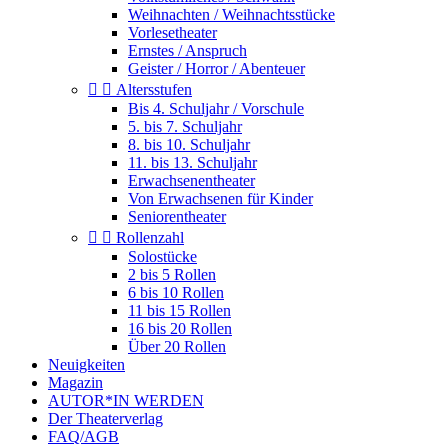
Weihnachten / Weihnachtsstücke
Vorlesetheater
Ernstes / Anspruch
Geister / Horror / Abenteuer


Altersstufen
Bis 4. Schuljahr / Vorschule
5. bis 7. Schuljahr
8. bis 10. Schuljahr
11. bis 13. Schuljahr
Erwachsenentheater
Von Erwachsenen für Kinder
Seniorentheater


Rollenzahl
Solostücke
2 bis 5 Rollen
6 bis 10 Rollen
11 bis 15 Rollen
16 bis 20 Rollen
Über 20 Rollen
Neuigkeiten
Magazin
AUTOR*IN WERDEN
Der Theaterverlag
FAQ/AGB